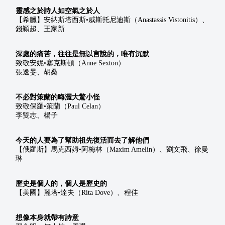
靈感之於詩人如空氣之於人
【希臘】安納斯塔西斯•威斯托尼迪斯（Anastassis Vistonitis）、
錢穎超、王家新
深處的痛苦，往往是無以言說的，唯有沉默
致敬安妮•塞克斯頓（Anne Sexton）
張逸旻、胡桑
不必對策蘭的晦澀大驚小怪
致敬保羅•策蘭（Paul Celan）
李雙志、楊子
今天的人要為了幫助祖先復活而去了解他們
【俄羅斯】馬克西姆•阿梅林（Maxim Amelin）、劉文飛、徐曼
琳
歷史是個人的，個人是歷史的
【美國】麗塔•達夫（Rita Dove）、程佳
想像本身就帶有詩意