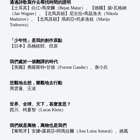
通過詩歌寫作去尋找時間的證明
【土耳其】白江•馬突爾（Bejan Matur）、【德國】揚•瓦格納
（Jan Wagner）、【北馬其頓】尼古拉•馬茲洛夫（Nikola 
Madzirov）、【北馬其頓】瑪莉亞•托多洛娃（Marija 
Todorova）
「少年性」是我的創作原點
【日本】高橋睦郎、田原
我們處於一個翻譯的時代
【美國】弗羅斯特•甘德（Forrest Gander）、唐小兵
悲觀地去想，樂觀地去行動
周雲蓬、王淩
世界、全球、天下，甚麼意思？
西川、柯夏智（Lucas Klein）
我們就是萬物，萬物也是我們
【葡萄牙】安娜•露易莎•阿瑪拉爾（Ana Luisa Amaral）、姚風