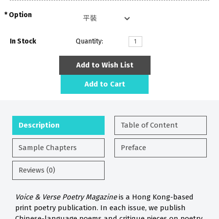
Option
In Stock
Quantity:
Add to Wish List
Add to Cart
Description
Table of Content
Sample Chapters
Preface
Reviews (0)
Voice & Verse Poetry Magazine
is a Hong Kong-based
print poetry publication. In each issue, we publish
Chinese-language poems and critique pieces on poetry.