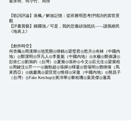
翟永明、何小竹、周瓚
【歌詞評論】洛楓／解放記憶：從班雅明思考抒情詩的當世景
觀
【評書賞藝】鍾國強／可是，我的悲傷頑強抵抗——讀孫維民
《地表上》
【創作時空】
◎
◎
◎
◎
◎
◎
何杏楓
周漢輝
池荒懸
律銘
梁璧君
愁月
布林（中國內
◎
◎
◎
◎
◎
◎
地）
鄭潔明
萍凡人
李曼旎（中國內地）
水楹
鄭偉謙
◎
◎
◎
◎
◎
◎
彭依仁
劉旭鈞（台灣）
夏簷
張朴
今文
莊元生
梁展程
◎
◎
◎
◎
◎
◎
◎
周鍵汶
芹一一
施勁超
張嬋
暉凝
曾瑞明
鄧煒儐（馬
◎
◎
◎
◎
◎
來西亞）
姚慶萬
梁匡哲
惟得
宋逖（中國內地）
熊昌子
◎
◎
◎
◎
◎
（台灣）
Fake Ketchup
黃沛華
黎柏璣
葉英傑
蓬蒿