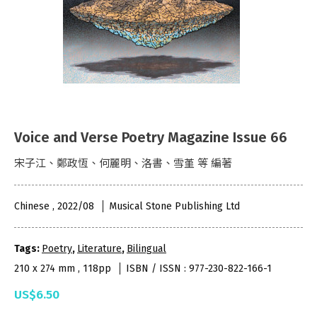
Voice and Verse Poetry Magazine Issue 66
宋子江、鄭政恆、何麗明、洛書、雪堇 等 編著
Chinese , 2022/08
Musical Stone Publishing Ltd
Tags:
Poetry
,
Literature
,
Bilingual
210 x 274 mm , 118pp
ISBN / ISSN : 977-230-822-166-1
US$6.50