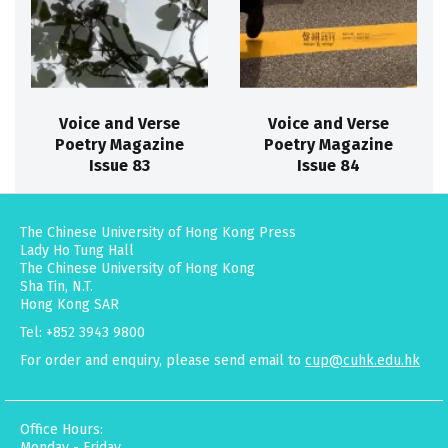
Voice and Verse
Voice and Verse
Poetry Magazine
Poetry Magazine
Issue 83
Issue 84
The Chinese University of Hong Kong Press
Lady Ho Tung Hall
The Chinese University of Hong Kong
Sha Tin, N.T.
Hong Kong SAR
Tel: +852 3943 9800
For order and enquiry, please send email to
cup@cuhk.edu.hk
Office Hours:
Monday - Friday