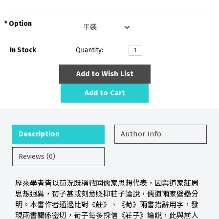
Option
In Stock
Quantity:
Add to Wish List
Add to Cart
Description
Author Info.
Reviews (0)
歷來學者皆以荀況既稱戰國儒家思想代表，因與道家莊周
思想迥異，荀子甚或刻意貶抑莊子論說，儒道兩家壁壘分
明。本書作者通過比對《莊》、《荀》兩書措辭用字，發
現兩書關係密切，荀子每多採信《莊子》論說，此與前人