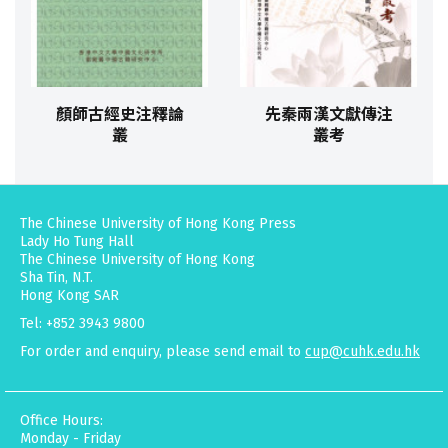
顏師古經史注釋論
先秦兩漢文獻傳注
叢
叢考
The Chinese University of Hong Kong Press
Lady Ho Tung Hall
The Chinese University of Hong Kong
Sha Tin, N.T.
Hong Kong SAR
Tel: +852 3943 9800
For order and enquiry, please send email to
cup@cuhk.edu.hk
Office Hours:
Monday - Friday