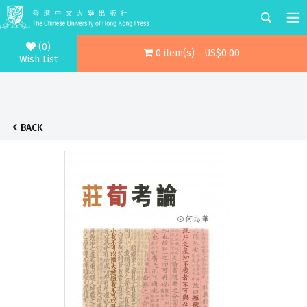
(0)
0 item(s) - US$0.00
Wish List
BACK