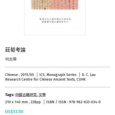
莊荀考論
何志華
Chinese , 2015/05
ICS, Monograph Series
D. C. Lau
Research Centre for Chinese Ancient Texts, CUHK
Tags:
中國古籍研究
,
文學
210 x 140 mm , 228pp
ISBN / ISSN : 978-962-633-034-0
US$13.50