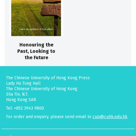
Honouring the
Past, Looking to
the Future
The Chinese University of Hong Kong Press
Lady Ho Tung Hall
The Chinese University of Hong Kong
Sha Tin, N.T.
Hong Kong SAR
Tel: +852 3943 9800
For order and enquiry, please send email to
cup@cuhk.edu.hk