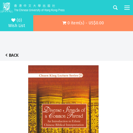
(0)
0 item(s) - US$0.00
Wish List
BACK