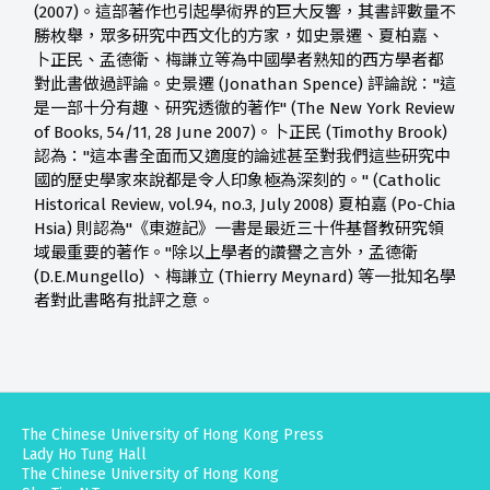
(2007)。這部著作也引起學術界的巨大反響，其書評數量不
勝枚舉，眾多研究中西文化的方家，如史景遷、夏柏嘉、
卜正民、孟德衛、梅謙立等為中國學者熟知的西方學者都
對此書做過評論。史景遷 (Jonathan Spence) 評論說："這
是一部十分有趣、研究透徹的著作" (The New York Review
of Books, 54/11, 28 June 2007)。卜正民 (Timothy Brook)
認為："這本書全面而又適度的論述甚至對我們這些研究中
國的歷史學家來說都是令人印象極為深刻的。" (Catholic
Historical Review, vol.94, no.3, July 2008) 夏柏嘉 (Po-Chia
Hsia) 則認為"《東遊記》一書是最近三十件基督教研究領
域最重要的著作。"除以上學者的讚譽之言外，孟德衛
(D.E.Mungello) 、梅謙立 (Thierry Meynard) 等一批知名學
者對此書略有批評之意。
The Chinese University of Hong Kong Press
Lady Ho Tung Hall
The Chinese University of Hong Kong