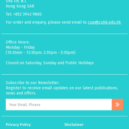
Sha Tin, N.T.
Hong Kong SAR
Tel: +852 3943 9800
For order and enquiry, please send email to
cup@cuhk.edu.hk
Office Hours:
Monday - Friday
(10:30am - 12:30pm; 2:30pm - 5:30pm)
Closed on Saturday, Sunday and Public Holidays
Subscribe to our Newsletter.
Register to receive email updates on our latest publications,
news and offers.
Privacy Policy
Disclaimer