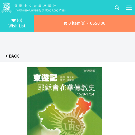
(0)
0 item(s) - US$0.00
Wish List
BACK