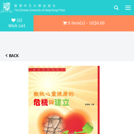
(0)
0 item(s) - US$0.00
Wish List
BACK