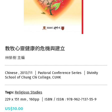
教牧心靈健康的危機與建立
林榮樹 主編
Chinese , 2013/11
Pastoral Conference Series
Divinity
School of Chung Chi College, CUHK
Tags:
Religious Studies
229 x 151 mm , 160pp
ISBN / ISSN : 978-962-7137-55-9
US$10.00