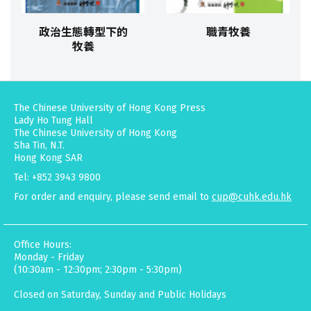
政治生態轉型下的
職青牧養
牧養
The Chinese University of Hong Kong Press
Lady Ho Tung Hall
The Chinese University of Hong Kong
Sha Tin, N.T.
Hong Kong SAR
Tel: +852 3943 9800
For order and enquiry, please send email to
cup@cuhk.edu.hk
Office Hours:
Monday - Friday
(10:30am - 12:30pm; 2:30pm - 5:30pm)
Closed on Saturday, Sunday and Public Holidays