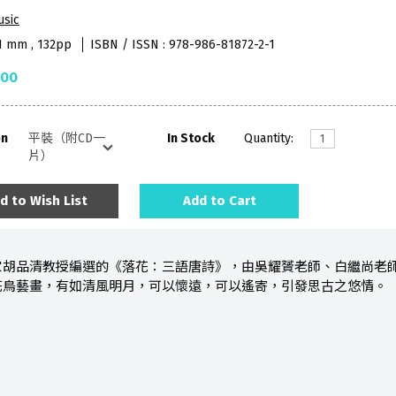
usic
51 mm , 132pp
ISBN / ISSN : 978-986-81872-2-1
.00
on
In Stock
Quantity:
d to Wish List
Add to Cart
家胡品清教授編選的《落花：三語唐詩》，由吳耀贇老師、白繼尚老師
花鳥藝畫，有如清風明月，可以懷遠，可以遙寄，引發思古之悠情。