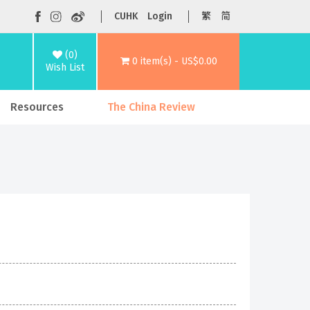
CUHK
Login
繁
简
(0)
0 item(s) - US$0.00
Wish List
Resources
The China Review