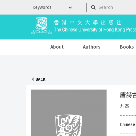
About
Authors
Books
BACK
唐詩
九然
Chinese