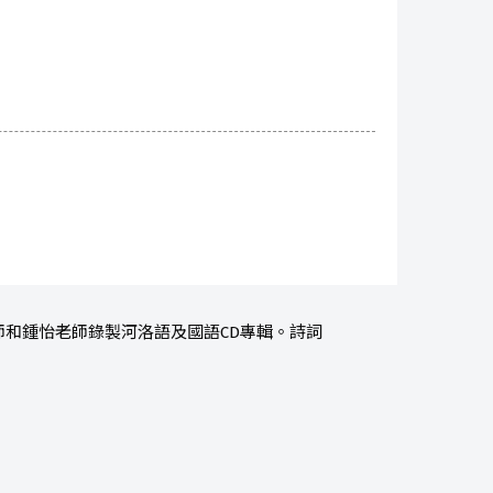
和鍾怡老師錄製河洛語及國語CD專輯。詩詞