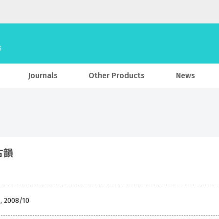
Journals
Other Products
News
古韻
 , 2008/10