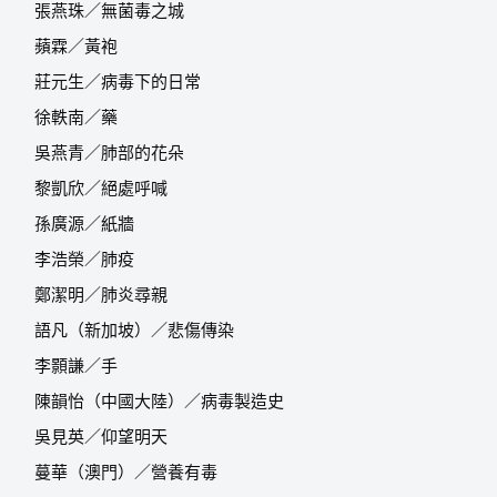
張燕珠／無菌毒之城
蘋霖／黃袍
莊元生／病毒下的日常
徐軼南／藥
吳燕青／肺部的花朵
黎凱欣／絕處呼喊
孫廣源／紙牆
李浩榮／肺疫
鄭潔明／肺炎尋親
語凡（新加坡）／悲傷傳染
李顥謙／手
陳韻怡（中國大陸）／病毒製造史
吳見英／仰望明天
蔓華（澳門）／營養有毒