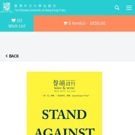
(0)
0 item(s) - US$0.00
Wish List
BACK