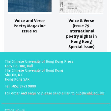
Voice and Verse
Voice & Verse
Poetry Magazine
(Issue 79,
Issue 65
International
poetry nights in
Hong Kong
Special Issue)
The Chinese University of Hong Kong Press
Lady Ho Tung Hall
The Chinese University of Hong Kong
Sha Tin, N.T.
Hong Kong SAR
Tel: +852 3943 9800
For order and enquiry, please send email to
cup@cuhk.edu.hk
Office Hours: