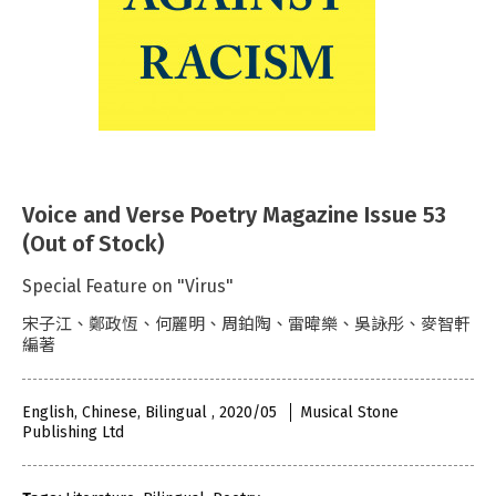
Voice and Verse Poetry Magazine Issue 53
(Out of Stock)
Special Feature on "Virus"
宋子江、鄭政恆、何麗明、周鉑陶、雷暐樂、吳詠彤、麥智軒
編著
English, Chinese, Bilingual , 2020/05
Musical Stone
Publishing Ltd