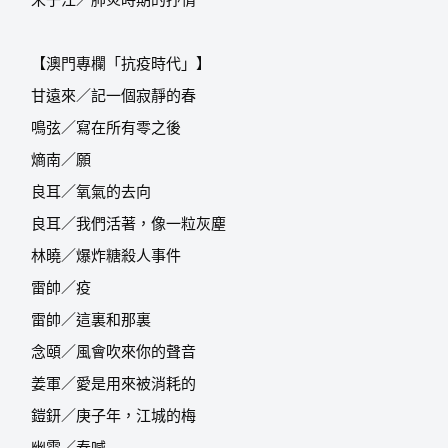
宋子江／肺炎時期的抒情
【澳門專欄「抗疫時代」】
甘遠來／記一個寂靜的春
鳴弦／寫在所有零之後
熵南／願
良耳／氧氣的去向
良耳／我們活著，像一粒灰塵
林曉／爆炸糖殺人事件
雷帥／疫
雷帥／這裏和那裏
念頤／風會吹來你的聲音
姜軍／愛是用來被消耗的
鎧鈃／庚子年，江城的梅