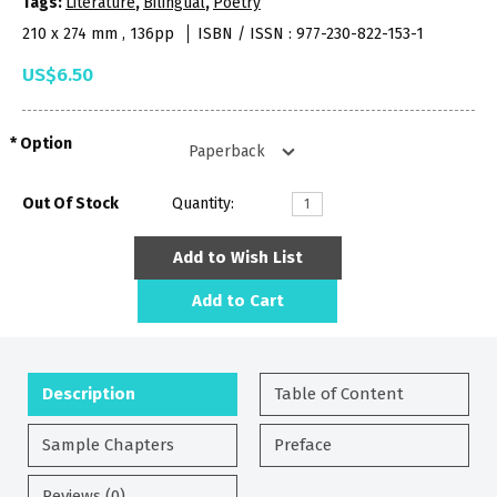
Tags:
Literature
,
Bilingual
,
Poetry
210 x 274 mm , 136pp
ISBN / ISSN : 977-230-822-153-1
US$6.50
Option
Out Of Stock
Quantity:
Add to Wish List
Add to Cart
Description
Table of Content
Sample Chapters
Preface
Reviews (0)