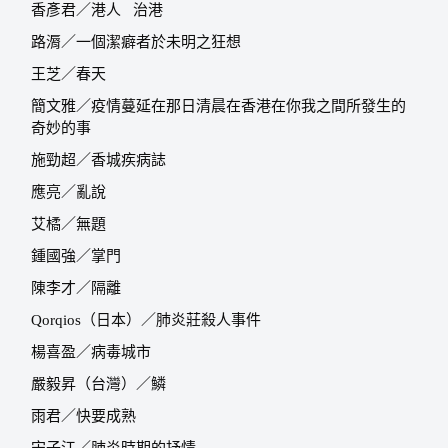
香彥君／港人
治港
路漘／一個潔癖者於未明之狂想
王芝／春天
簡文雅／疫情蔓延在那日清晨在香港在你我之間所發生的
奇妙的事
施勁超／香城疾病誌
應亮／亂說
艾橘／無題
鍾國強／掌門
陳李才／隔離
Qorqios
（日本）／肺炎莊殺人事件
楊喜盈／病毒城市
嚴毅昇（台灣）／鱗
雨君／快要成熟