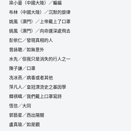
梁小曼（中國大陸）／蝙蝠
布林（中國大陸）／沉默的旋律
姚風（澳門）／上帝戴上了口罩
姚風（澳門）／向命運深處飛去
彭依仁／發現真相的人
曾詠聰／如無意外
水先／但我只是消失的行人之一
陳子謙／口罩
冼冰燕／病毒或者其他
萍凡人／皇冠漂流史之基因學
韓祺疇／我們戴上口罩寫詩
恆信／大同
郭藝星／西出陽關
盧真瑜／如是觀