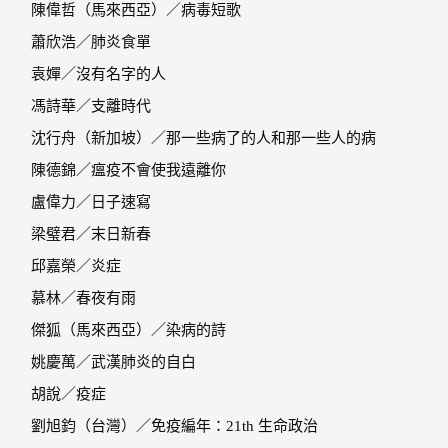
陳偉哲（馬來西亞）／病毒短歌
蕭欣浩／肺炎食單
袁嬋／沒有名字的人
馮詩華／支離時代
沈行舟（新加坡）／那一些病了的人和那一些人的病
陳德錦／瘟疫不會使我遠離你
盧偉力／日子速寫
梁璧君／末日新春
邱嘉榮／炎症
慕林／春夜有雨
傑狐（馬來西亞）／染病的詩
姚慶萬／武漢肺炎的自白
胡說／疫症
劉旭鈞（台灣）／免疫編年：
21th
生命政治