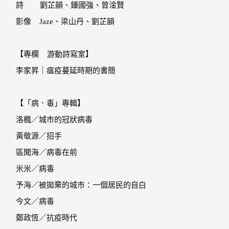
詩
劉芷韻、鍾國強、曾淦賢
影像
Jaze
、梁山丹、劉芷韻
【專欄
游動詩寫室】
李家昇｜瘟疫蔓延時期的書簡
【「病．毒」專輯】
洛楓／城市的冠狀病毒
黃敬源／招手
區聞海／病毒在前
米米／病毒
予海／被拋棄的城市：一個居民的自白
今文／病毒
鄭政恆／抗疫時代