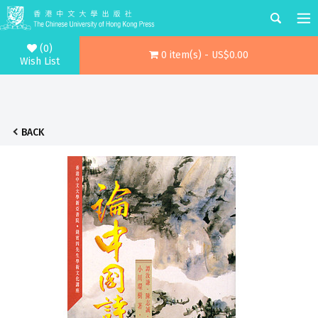
(0)
0 item(s) - US$0.00
Wish List
BACK