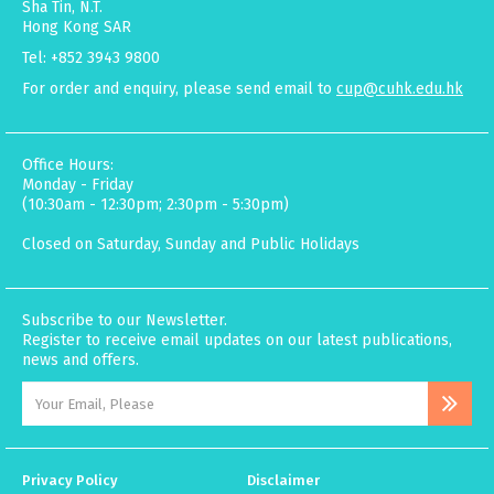
Sha Tin, N.T.
Hong Kong SAR
Tel: +852 3943 9800
For order and enquiry, please send email to
cup@cuhk.edu.hk
Office Hours:
Monday - Friday
(10:30am - 12:30pm; 2:30pm - 5:30pm)
Closed on Saturday, Sunday and Public Holidays
Subscribe to our Newsletter.
Register to receive email updates on our latest publications,
news and offers.
Privacy Policy
Disclaimer