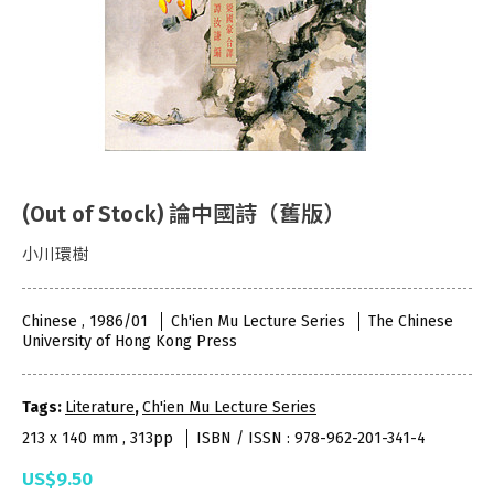
(Out of Stock) 論中國詩（舊版）
小川環樹
Chinese , 1986/01
Ch'ien Mu Lecture Series
The Chinese
University of Hong Kong Press
Tags:
Literature
,
Ch'ien Mu Lecture Series
213 x 140 mm , 313pp
ISBN / ISSN : 978-962-201-341-4
US$9.50