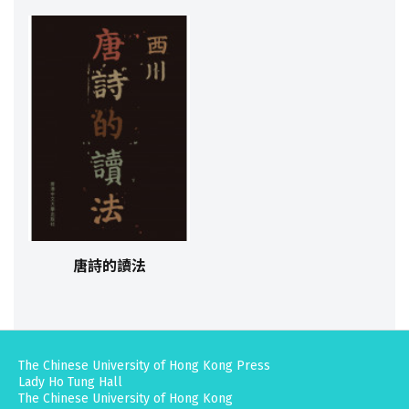
唐詩的讀法
The Chinese University of Hong Kong Press
Lady Ho Tung Hall
The Chinese University of Hong Kong