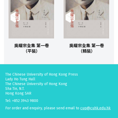
吳耀宗全集 第一卷
吳耀宗全集 第一卷
（平裝）
（精裝）
The Chinese University of Hong Kong Press
Lady Ho Tung Hall
The Chinese University of Hong Kong
Sha Tin, N.T.
Hong Kong SAR
Tel: +852 3943 9800
For order and enquiry, please send email to
cup@cuhk.edu.hk