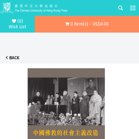
(0)
0 item(s) - US$0.00
Wish List
BACK