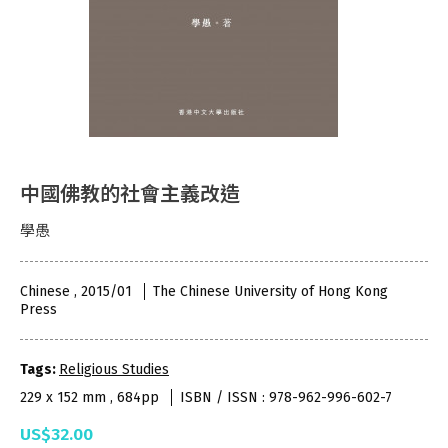
中國佛教的社會主義改造
學愚
Chinese , 2015/01
The Chinese University of Hong Kong
Press
Tags:
Religious Studies
229 x 152 mm , 684pp
ISBN / ISSN : 978-962-996-602-7
US$32.00