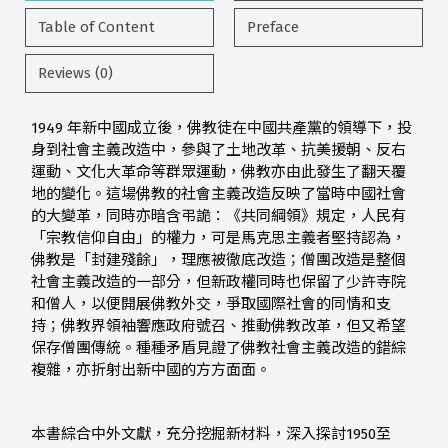
Table of Content
Preface
Reviews (0)
1949 年新中國成立後，佛教徒在中國共產黨的領導下，投
身到社會主義改造中，參與了土地改革、抗美援朝、反右
運動、文化大革命等群眾運動，佛教亦由此發生了翻天覆
地的變化。這場佛教的社會主義改造反映了當時中國社會
的大變革，同時亦暗含弔詭：《共同綱領》規定，人民有
「宗教信仰自由」的權力，可是馬克思主義者堅持認為，
佛教是「封建殘餘」，理應被徹底改造；僧團改造是整個
社會主義改造的一部分，但新政權同時也保留了少許寺院
和僧人，以便開展佛教外交，爭取國際社會的同情和支
持；佛教界領袖響應政府號召、推動佛教改革，但又希望
保存僧團傳統。種種矛盾見證了佛教社會主義改造的錯綜
複雜，亦折射出新中國的方方面面。
本書綜合中外文獻，充分挖掘新材料，深入探討1950至