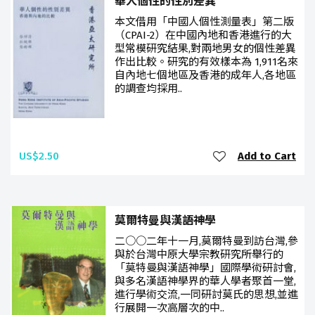
華人個性的性別差異
本文借用「中國人個性測量表」第二版
（CPAI-2）在中國內地和香港進行的大
型常模研究結果,對兩地男女的個性差異
作出比較。研究的有效樣本為 1,911名來
自內地七個地區及香港的成年人,各地區
的調查均採用..
US$2.50
Add to Cart
莫爾特曼與漢語神學
二○○二年十一月,莫爾特曼到訪台灣,參
與於台灣中原大學宗教研究所舉行的
「莫特曼與漢語神學」國際學術研討會,
與多名漢語神學界的華人學者聚首一堂,
進行學術交流,一同研討莫氏的思想,並進
行展開一次高層次的中..