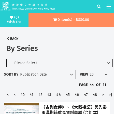
(0)
0 item(s) - US$0.00
Wish List
BACK
By Series
SORT BY
VIEW
PAGE
44
OF
71
<
<
40
41
42
43
44
45
46
47
48
>
>|
《古列女傳》、《大戴禮記》與先秦
兩漢期籍重見資料彙編 (合訂本)