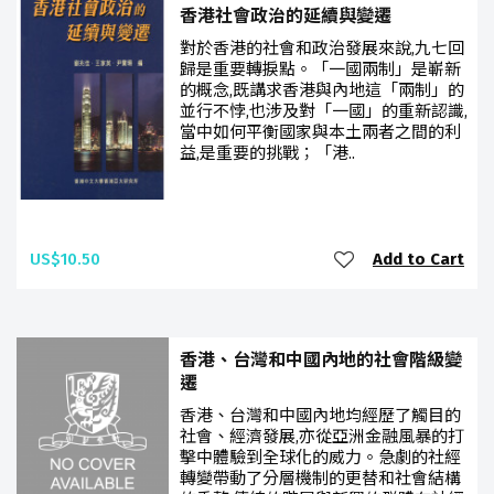
香港社會政治的延續與變遷
對於香港的社會和政治發展來說,九七回
歸是重要轉捩點。「一國兩制」是嶄新
的概念,既講求香港與內地這「兩制」的
並行不悖,也涉及對「一國」的重新認識,
當中如何平衡國家與本土兩者之間的利
益,是重要的挑戰；「港..
US$10.50
Add to Cart
香港、台灣和中國內地的社會階級變
遷
香港、台灣和中國內地均經歷了觸目的
社會、經濟發展,亦從亞洲金融風暴的打
擊中體驗到全球化的威力。急劇的社經
轉變帶動了分層機制的更替和社會結構