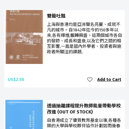
雙龍吐豔
上海與香港均是亞洲聲名亮麗、成就不
凡的城市。自1842年迄今的150多年以
來,各有輝煌,輾轉興盛。這兩個城市各自
的發跡、成長和盛衰,以及它們之間的相
互影響,一直是國內外學者、投資者與施
政者所關注的課題..
US$2.50
Add to Cart
透過抽離課程提升教師能量帶動學校
改進 (OUT OF STOCK)
自香港成立了優質教育基金以後,各種各
類的大學與學校夥伴協作計劃如雨後春