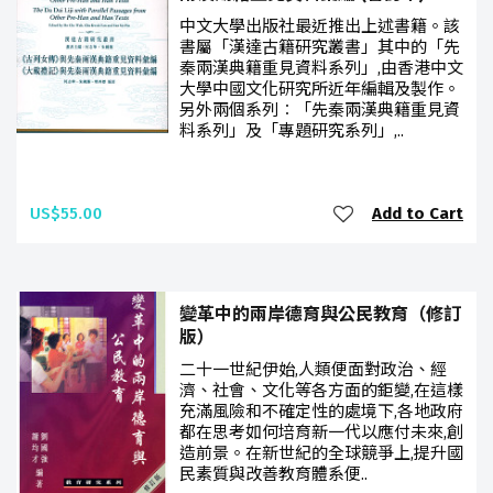
中文大學出版社最近推出上述書籍。該
書屬「漢達古籍研究叢書」其中的「先
秦兩漢典籍重見資料系列」,由香港中文
大學中國文化研究所近年編輯及製作。
另外兩個系列︰「先秦兩漢典籍重見資
料系列」及「專題研究系列」,..
US$55.00
Add to Cart
變革中的兩岸德育與公民教育（修訂
版）
二十一世紀伊始,人類便面對政治、經
濟、社會、文化等各方面的鉅變,在這樣
充滿風險和不確定性的處境下,各地政府
都在思考如何培育新一代以應付未來,創
造前景。在新世紀的全球競爭上,提升國
民素質與改善教育體系便..