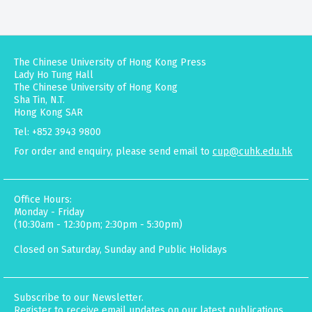
The Chinese University of Hong Kong Press
Lady Ho Tung Hall
The Chinese University of Hong Kong
Sha Tin, N.T.
Hong Kong SAR
Tel: +852 3943 9800
For order and enquiry, please send email to
cup@cuhk.edu.hk
Office Hours:
Monday - Friday
(10:30am - 12:30pm; 2:30pm - 5:30pm)
Closed on Saturday, Sunday and Public Holidays
Subscribe to our Newsletter.
Register to receive email updates on our latest publications,