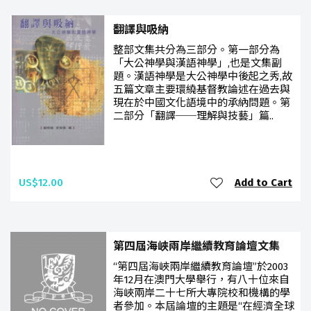
翻譯與吸納
整部文集共分為三部分。第一部分為
「大公神學與漢語神學」,也是文集副
題。漢語神學是大公神學中後起之秀,故
五篇文章主要環繞基督教論述在過去與
現在於中國文化語境中的承納問題。第
二部分「翻譯──理解與技藝」篇..
US$12.00
Add to Cart
第四屆海峽兩岸繼續教育論壇文集
“第四屆海峽兩岸繼續教育論壇”於2003
年12月在澳門大學舉行，有八十位來自
海峽兩岸二十七所大專院校和機構的學
者參加。本屆論壇的主題是“在經濟全球