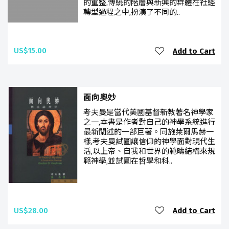
的重整,傳統的階層與新興的群體在社經
轉型過程之中,扮演了不同的..
US$15.00
Add to Cart
面向奧妙
考夫曼是當代美國基督新教著名神學家
之一,本書是作者對自己的神學系統進行
最新闡述的一部巨著。同施萊爾馬赫一
樣,考夫曼試圖讓信仰的神學面對現代生
活,以上帝、自我和世界的範疇結構來規
範神學,並試圖在哲學和科..
US$28.00
Add to Cart