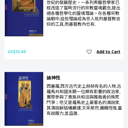
世紀的發展歷史。一系列希臘哲學家已
經改造了當時流行的宗教靈魂觀念,提出
過各種哲學化的靈魂理論。在各種宗教
論戰中,這些理論成為世人批判基督教信
仰的工具,而基督教內也有..
US$13.00
Add to Cart
論神性
西塞羅,西方古代史上赫赫有名的人物,古
羅馬共和國末期一位頗有影響的政治家,
實際參與了貴族共和派與獨裁者的殊死
鬥爭；他又是羅馬史上最著名的演說家,
其演說辭結構嚴謹,文采斐然,邏輯性強,富
有說服力,並且建..