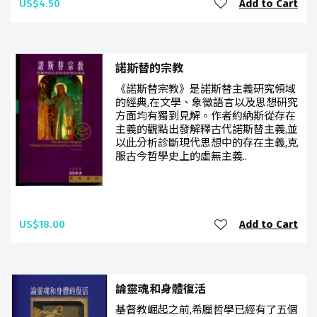
US$4.50
Add to Cart
諾斯替的宗教
《諾斯替宗教》是諾斯替主義研究領域
的經典,在文學、象徵語言以及思想研究
方面均有獨到見解。作者約納斯從存在
主義的觀點出發解釋古代諾斯替主義,並
以此分析診斷現代思想中的存在主義,克
服古今哲學史上的虛無主義..
US$18.00
Add to Cart
論靈魂和身體復活
基督教崛起之前,希臘哲學已經有了五個