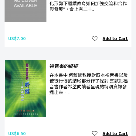
化形勢下繼續教育如何加強交流和合作
與發展”，會上有二十..
US$7.00
Add to Cart
福音書的終結
在本書中,何蒙娜教授對四本福音書以及
使徒行傳的結尾部分作了探討,嘗試把福
音書作者希望向讀者呈現的特別資訊發
掘出來。..
US$6.50
Add to Cart