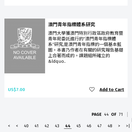
澳門青年指標體系研究
澳門大學獲澳門特別行政區政府教育暨
青年局委託進行的“澳門青年指標體
系”研究,是澳門青年指標的一個基本藍
圖。本書乃作者在有關的研究報告基礎
上合著而成的。課題組所確立的
&ldquo..
US$7.00
Add to Cart
PAGE
44
OF
71
<
<
40
41
42
43
44
45
46
47
48
>
>|