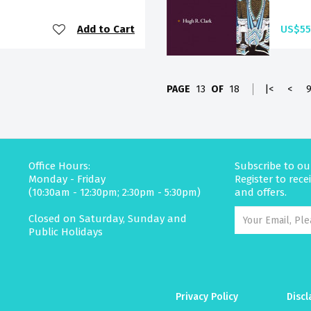
Add to Cart
US$55
PAGE
13
OF
18
|<
<
Office Hours:
Subscribe to ou
Monday - Friday
Register to rec
(10:30am - 12:30pm; 2:30pm - 5:30pm)
and offers.
Closed on Saturday, Sunday and
Public Holidays
Privacy Policy
Discl