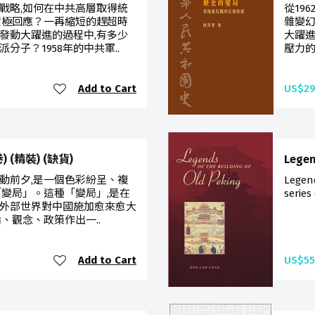
戰略,如何在中共高層取得統
從19
積極回應？一再縮短的趕超時
雜變幻
發動大躍進的過程中,有多少
大躍
分子？1958年的中共軍..
壓力的
Add to Cart
US$29
(精裝) (缺貨)
Legen
發動前夕,是一個色彩紛呈、複
Legend
「變局」。這種「變局」,是在
series
外部世界對中國施加愈來愈大
、觀念、政策作出一..
Add to Cart
US$55