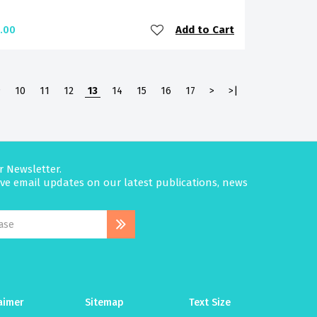
Add to Cart
.00
9
10
11
12
13
14
15
16
17
>
>|
r Newsletter.
eive email updates on our latest publications, news
aimer
Sitemap
Text Size