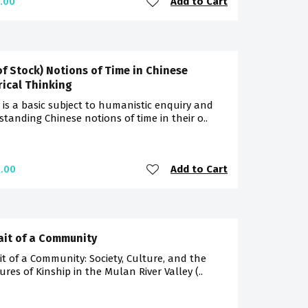
Add to Cart
.00
of Stock) Notions of Time in Chinese
rical Thinking
 is a basic subject to humanistic enquiry and
tanding Chinese notions of time in their o..
Add to Cart
.00
ait of a Community
it of a Community: Society, Culture, and the
ures of Kinship in the Mulan River Valley (..