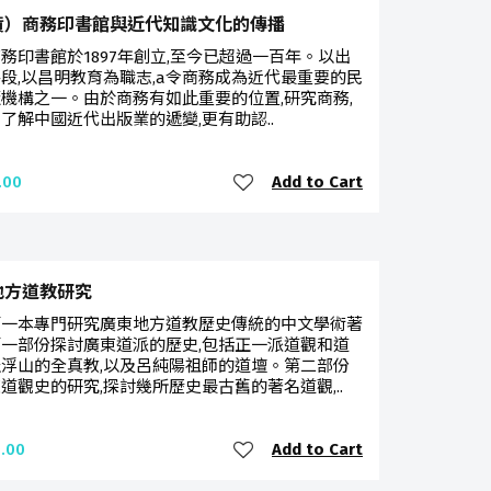
貨）商務印書館與近代知識文化的傳播
務印書館於1897年創立,至今已超過一百年。以出
段,以昌明教育為職志,a令商務成為近代最重要的民
機構之一。由於商務有如此重要的位置,研究商務,
了解中國近代出版業的遞變,更有助認..
Add to Cart
.00
地方道教研究
第一本專門研究廣東地方道教歷史傳統的中文學術著
一部份探討廣東道派的歷史,包括正一派道觀和道
浮山的全真教,以及呂純陽祖師的道壇。第二部份
道觀史的研究,探討幾所歷史最古舊的著名道觀,..
Add to Cart
.00