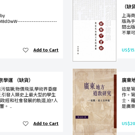
（缺
 by
上海商
8dDwW----------------------
版為手
間出版
不單可
Add to Cart
US$15
京學運 （缺貨）
廣東
貪污猖獗,物價飛漲,學術界委靡
這是
街,引發人類史上最大型的學生
作。第
政經和社會發展的軌道,迫?人
士、羅
。 ..
是廣東
Add to Cart
US$20