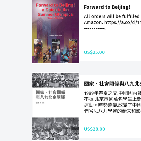
Forward to Beijing!
All orders will be fulfilled
Amazon: https://a.co/d/1M
-----------..
US$25.00
國家．社會關係與八九北
1989年春夏之交,中國國內
不振,北京巿逾萬名學生上
運動。時勢遽變,改變了中國
們省思八九學運的始末和影響
US$28.00