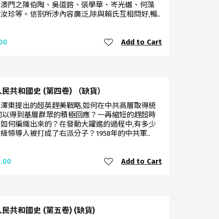
、澳門之陳伯陶、吳道鎔、張學華、岑光樾、何藻
汝珍等。信劄所涉內容廣泛,除與賴氏互相問好,暢..
Add to Cart
00
民共和國史 (第四卷) （缺貨）
澤東提出的超英趕美戰略,如何在中共高層取得統
何以得到基層群眾的積極回應？一再縮短的趕超時
如何編織出來的？在發動大躍進的過程中,有多少
級領導人被打成了右派分子？1958年的中共軍..
Add to Cart
.00
民共和國史 (第五卷) (缺貨)