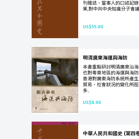
刊雜誌、當事人的口述記錄
果,對中共中央知識分子會議
US$55.00
明清廣東海運與海防
本書重點研討明清廣東沿海
也對粵東地區的海運與海防
香港對廣東海防系統所產生
貿易、社會狀況的變化所起
多..
US$8.00
中華人民共和國史 (第四卷) 