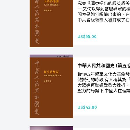
究竟毛澤東提出的超英趕美
一,又何以得到基層群眾的
間表是如何編織出來的？在
中共省級領導人被打成了右派
US$55.00
中華人民共和國史 (第五卷) 
從1962年起至文化大革命
雜變幻的時段,有人稱其為
大躍進運動遭受重大挫折、
壓力的局勢下,中國人在理論
US$43.00