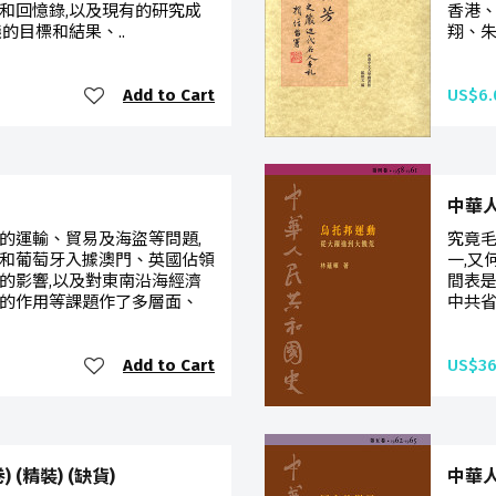
和回憶錄,以及現有的研究成
香港
的目標和結果、..
翔、朱
Add to Cart
US$6.
中華人
的運輸、貿易及海盜等問題,
究竟毛
和葡萄牙入據澳門、英國佔領
一,又
的影響,以及對東南沿海經濟
間表是
的作用等課題作了多層面、
中共省
Add to Cart
US$36
(精裝) (缺貨)
中華人