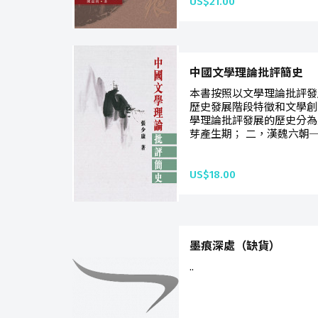
US$21.00
中國文學理論批評簡史
本書按照以文學理論批評發
歷史發展階段特徵和文學創
學理論批評發展的歷史分為
芽產生期； 二，漢魏六朝─
US$18.00
墨痕深處（缺貨）
..