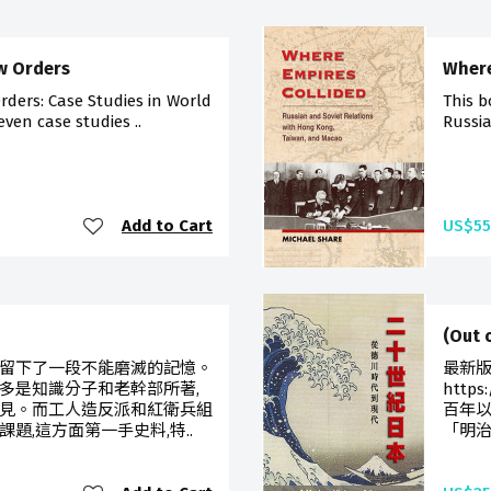
w Orders
Where
rders: Case Studies in World
This b
even case studies ..
Russia
Add to Cart
US$55
(Out
留下了一段不能磨滅的記憶。
最新
多是知識分子和老幹部所著,
https
見。而工人造反派和紅衛兵組
百年以
題,這方面第一手史料,特..
「明治