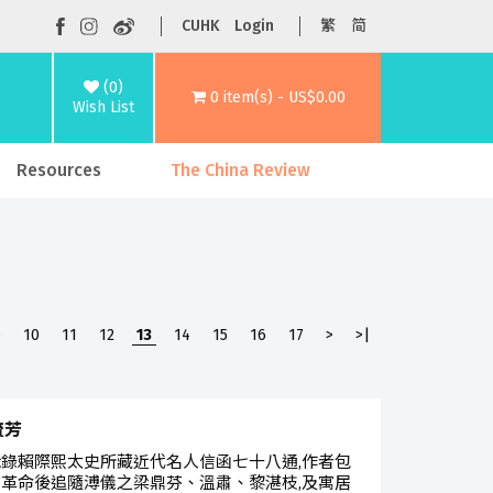
CUHK
Login
繁
简
(0)
0 item(s) - US$0.00
Wish List
Resources
The China Review
9
10
11
12
13
14
15
16
17
>
>|
流芳
錄賴際熙太史所藏近代名人信函七十八通,作者包
革命後追隨溥儀之梁鼎芬、溫肅、黎湛枝,及寓居