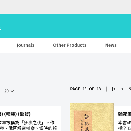
Journals
Other Products
News
PAGE
13
OF
18
|<
<
(精裝) (缺貨)
翰苑
1957年被稱為「多事之秋」。作
本書輯
案、俄國解密檔案、當時的報
括辛亥