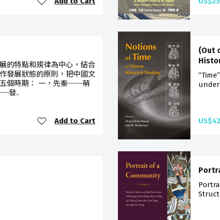
Add to Cart
US$25
(Out 
Histo
展的特點和規律為中心，結合
作發展狀態的原則，把中國文
“Time”
五個時期： 一，先秦──萌
unders
─發..
Add to Cart
US$42
Portr
Portra
Struct