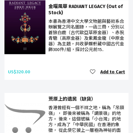
金曜風華 RADIANT LEGACY (Out of
Stock)
本書為香港中文大學文物館與藝術系合
辦展覽之同名圖錄，一函三冊，分別以
蒼狼白鹿（古代歐亞草原金器）、赤猊
青驄（高原金器）及紫鳳金龍（中原金
器）為主題，共收夢蝶軒藏中國古代金
飾300件/組，探討公元前15..
US$320.00
Add to Cart
荒原上的遺民（缺貨）
香港曾經有一個不祥之地，稱為「吊頸
嶺」， 即後來被稱為「調景嶺」的地
方。 後來，這個號稱「小台灣」的地
方，成為了「中華民國」在香港的象
徵， 從此使它披上一層極為神祕的面