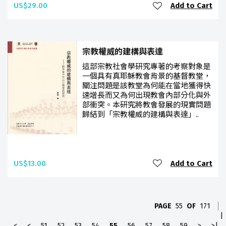
US$29.00
Add to Cart
宗教權威的建構與表達
這部宗教社會學研究專著的考察對象是
一個具有真耶穌教會背景的基督教堂，
關注問題是該教堂為何能在當地獲得快
速增長而又為何出現教會內部分化與外
部衝突。本研究將教會發展的現實問題
歸結到「宗教權威的建構與表達」..
US$13.00
Add to Cart
PAGE
55
OF
171
|
<
<
51
52
53
54
55
56
57
58
59
>
>|