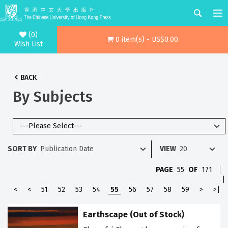
(0)
0 item(s) - US$0.00
Wish List
BACK
By Subjects
SORT BY
VIEW
PAGE
55
OF
171
|
<
<
51
52
53
54
55
56
57
58
59
>
>|
Earthscape (Out of Stock)