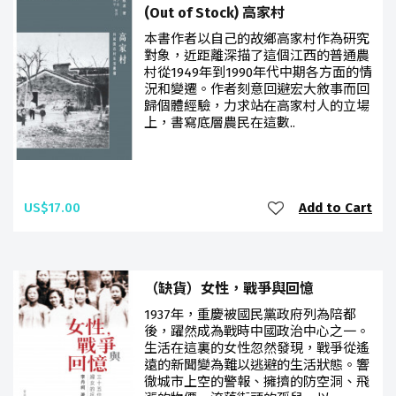
(Out of Stock) 高家村
本書作者以自己的故鄉高家村作為研究
對象，近距離深描了這個江西的普通農
村從1949年到1990年代中期各方面的情
況和變遷。作者刻意回避宏大敘事而回
歸個體經驗，力求站在高家村人的立場
上，書寫底層農民在這數..
US$17.00
Add to Cart
（缺貨）女性，戰爭與回憶
1937年，重慶被國民黨政府列為陪都
後，躍然成為戰時中國政治中心之一。
生活在這裏的女性忽然發現，戰爭從遙
遠的新聞變為難以逃避的生活狀態。響
徹城市上空的警報、擁擠的防空洞、飛