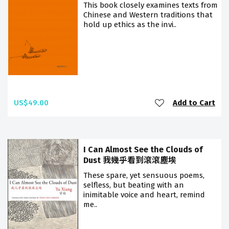
This book closely examines texts from
Chinese and Western traditions that
hold up ethics as the invi..
US$49.00
Add to Cart
I Can Almost See the Clouds of
Dust 我幾乎看到滾滾塵埃
These spare, yet sensuous poems,
selfless, but beating with an
inimitable voice and heart, remind
me..