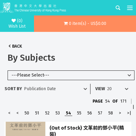
(0)
0 item(s) - US$0.00
Wish List
BACK
By Subjects
SORT BY
VIEW
PAGE
54
OF
171
|
<
<
50
51
52
53
54
55
56
57
58
>
>|
(Out of Stock) 文革前的鄧小平(精
裝)