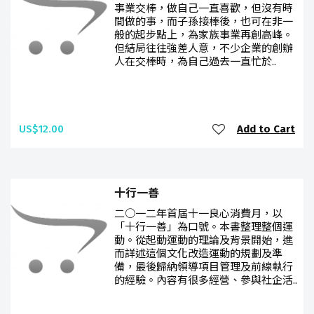
事業交棒，做自己一直喜歡，但沒有時
間做的事，而子孫接棒後，也可在非一
般的起步點上，為家族事業再創高峰。
但結局往往強差人意，不少企業的創辦
人在交棒時，為自己過去一直忙於..
US$12.00
Add to Cart
十行一善
二○一二年首屆十一良心消費月，以
「十行一善」為口號。本書整理整個運
動。從起動運動的理論及背景開始，進
而詳述這個文化改造運動的規劃及準
備，最後歸納領導項目管理及前線執行
的經驗。內容有很多經營、參與社企活..