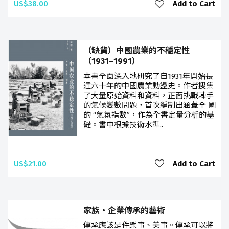
US$38.00
Add to Cart
（缺貨）中國農業的不穩定性
（1931–1991）
本書全面深入地研究了自1931年開始長
達六十年的中國農業動盪史。作者搜集
了大量原始資料和資料，正面挑戰棘手
的氣候變數問題，首次編制出涵蓋全 國
的 “氣氛指數”，作為全書定量分析的基
礎。書中根據技術水準..
US$21.00
Add to Cart
家族‧企業傳承的藝術
傳承應該是件樂事、美事。傳承可以將