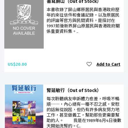
書寫屏山（Out of Stock）
本書收錄了屏山鄉原居民與香港政府歷
年的來往信件和會議記錄，以及原居民
的評論等官方與民間資料，是探討在
1997前後新界屏山原居民與香港政府關
係重要資料集。..
US$20.00
Add to Cart
腎延敏行（Out of Stock）
每次聆聽病友申訴體力愈差，呼吸不暢
順⋯⋯，內心總有一種不忍之感，安慰
的話無從說起，但仍有許多病友努力地
工作，甚至做義工，幫助那些更需要幫
助的人。 我是在1989年6月4日後數
天開始洗腎的。C..