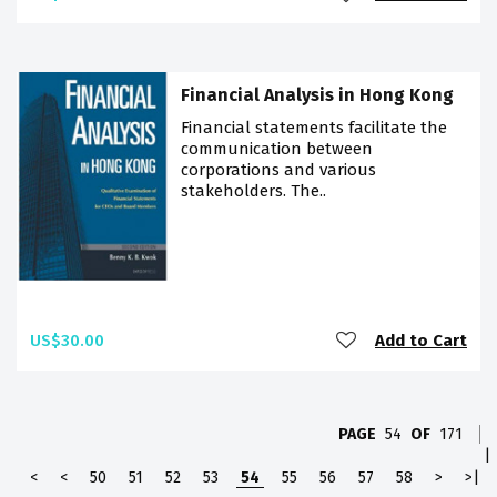
Financial Analysis in Hong Kong
Financial statements facilitate the
communication between
corporations and various
stakeholders. The..
US$30.00
Add to Cart
PAGE
54
OF
171
|
<
<
50
51
52
53
54
55
56
57
58
>
>|