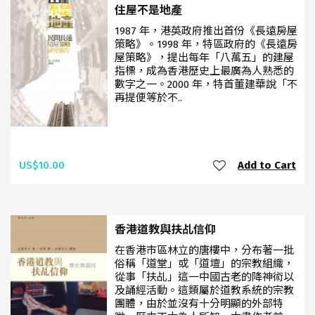
住屋不是地產
1987 年，港英政府推出首份《長遠房屋
策略》。1998 年，特區政府的《長遠房
屋策略》，提出每年「八萬五」的建屋
指標，成為香港歷史上最廣為人熟悉的
數字之一。2000 年，特首董建華說「不
再提便等於不..
US$10.00
Add to Cart
香港道教與扶乩信仰
在香港市區林立的唐樓中，分布著一批
俗稱「道堂」或「道壇」的宗教組織，
從事「扶乩」這一中國古老的降神術以
及誦經活動。這類屬於道教系統的宗教
團體，由於並沒有十分明顯的外部特