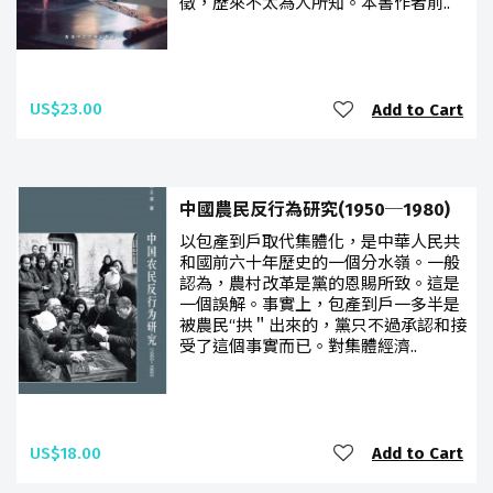
徵，歷來不太為人所知。本書作者前..
US$23.00
Add to Cart
中國農民反行為研究(1950─1980)
以包產到戶取代集體化，是中華人民共
和國前六十年歷史的一個分水嶺。一般
認為，農村改革是黨的恩賜所致。這是
一個誤解。事實上，包產到戶一多半是
被農民“拱＂出來的，黨只不過承認和接
受了這個事實而已。對集體經濟..
US$18.00
Add to Cart