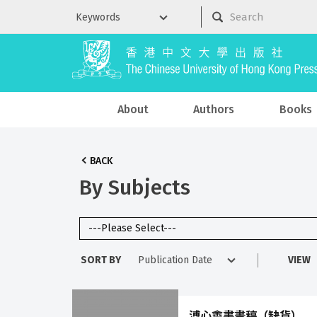
About
Authors
Books
BACK
By Subjects
SORT BY
VIEW
溥心畬書畫稿（缺貨）