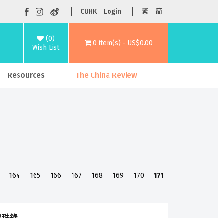
CUHK
Login
繁
简
(0)
0 item(s) - US$0.00
Wish List
Resources
The China Review
164
165
166
167
168
169
170
171
稗珠錄