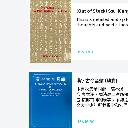
(Out of Stock) Ssu-K'un
This is a detailed and syst
thoughts and poetic theor
US$8.50
漢字古今音彙 (缺貨)
本書收集董同龢、高本漢、
音,高本漢、周法高二家所
音,按部首排列漢字。附錄
文大字典》所載僻字和它們的
US$16.50