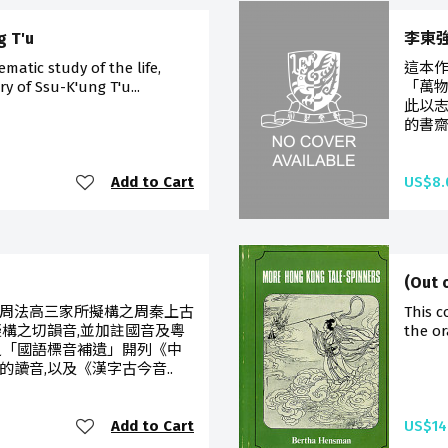
g T'u
李東
ematic study of the life,
這本作
y of Ssu-K'ung T'u...
「萬物
此以
的書齋
Add to Cart
US$8.
(Out 
周法高三家所擬構之周秦上古
This c
擬構之切韻音,並加註國音及粵
the or
之「國語標音補遺」開列《中
讀音,以及《漢字古今音..
Add to Cart
US$14