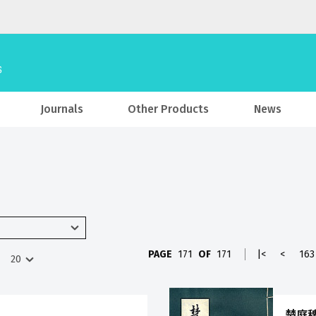
Journals
Other Products
News
PAGE
171
OF
171
|<
<
163
楚庭