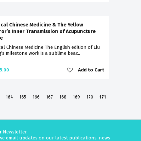
ical Chinese Medicine & The Yellow
or’s Inner Transmission of Acupuncture
le
cal Chinese Medicine The English edition of Liu
’s milestone work is a sublime beac..
Add to Cart
5.00
164
165
166
167
168
169
170
171
r Newsletter.
eive email updates on our latest publications, news