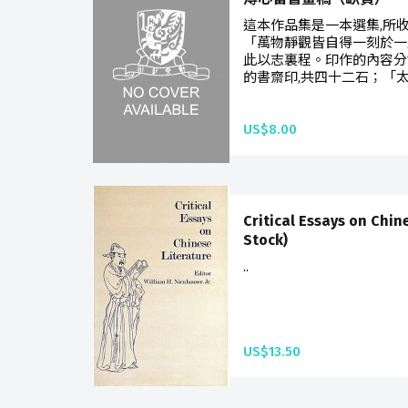
這本作品集是一本選集,所收
「萬物靜觀皆自得一刻於一
此以志裏程。印作的內容分
的書齋印,共四十二石；「太
US$8.00
Critical Essays on Chin
Stock)
..
US$13.50