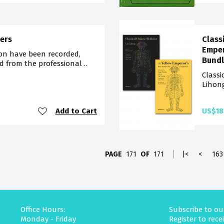
ers
Class
Emper
tion have been recorded,
Bund
 from the professional ..
Classi
Lihong
Add to Cart
US$18
PAGE
171
OF
171
|<
<
163
Office Hours:
Subscribe to ou
Monday - Friday
Register to rec