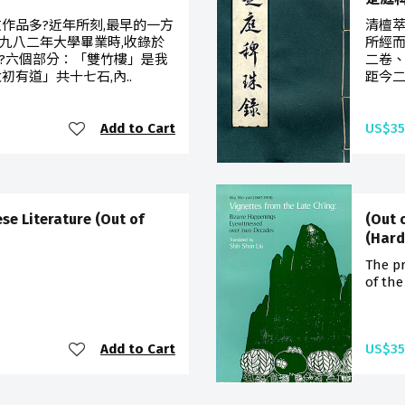
作品多?近年所刻,最早的一方
清檀萃
九八二年大學畢業時,收錄於
所經而
?六個部分：「雙竹樓」是我
二卷、
初有道」共十七石,內..
距今二
Add to Cart
US$35
ese Literature (Out of
(Out 
(Hard
The pr
of the
Add to Cart
US$35