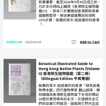
新書優惠：截至2026年9月30日或之前，
凡於本社網站上購買《香港原生植物圖
鑑III》，即享八折優惠因香港郵政寄美
國服務暫停，寄送美國運費目前按照
UPS計算。無聲的草木 綻放最好的香港
「..
US$32.00
US$40.00
Add to Cart
Botanical Illustrated Guide to
Hong Kong Native Plants (Volume
II) 香港原生植物圖鑑（第二冊）
（Bilingual Edition 中英雙語）
無聲的草木 綻放最好的香港「胡秀英植
物標本館」四代植物學家 翻山越嶺、精
剖細描為香港原生植物留下永恆的傳記
20個珍貴而稀有的名字，在遺憾失去它
們前認識它們越深，越能與它們共生這