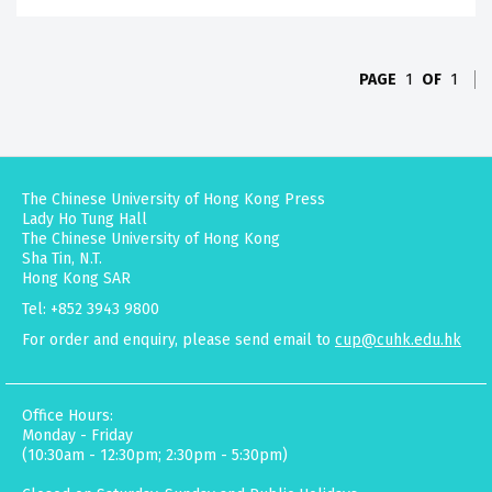
PAGE
1
OF
1
The Chinese University of Hong Kong Press
Lady Ho Tung Hall
The Chinese University of Hong Kong
Sha Tin, N.T.
Hong Kong SAR
Tel: +852 3943 9800
For order and enquiry, please send email to
cup@cuhk.edu.hk
Office Hours:
Monday - Friday
(10:30am - 12:30pm; 2:30pm - 5:30pm)