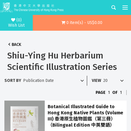
(0)
0 item(s) - US$0.00
Wish List
BACK
Shiu-Ying Hu Herbarium
Scientific Illustration Series
SORT BY
VIEW
PAGE
1
OF
1
Botanical Illustrated Guide to
Hong Kong Native Plants (Volume
III) 香港原生植物圖鑑（第三冊）
（Bilingual Edition 中英雙語）