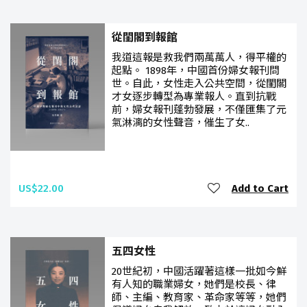
從閨閣到報館
我道這報是救我們兩萬萬人，得平權的
起點。 1898年，中國首份婦女報刊問
世。自此，女性走入公共空間，從閨閣
才女逐步轉型為專業報人。直到抗戰
前，婦女報刊蓬勃發展，不僅匯集了元
氣淋漓的女性聲音，催生了女..
US$22.00
Add to Cart
五四女性
20世紀初，中國活躍著這樣一批如今鮮
有人知的職業婦女，她們是校長、律
師、主編、教育家、革命家等等，她們