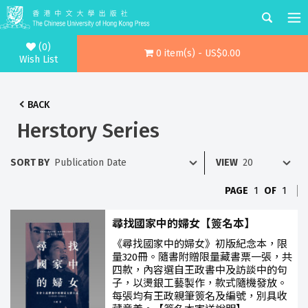
(0)
0 item(s) - US$0.00
Wish List
BACK
Herstory Series
SORT BY
VIEW
PAGE
1
OF
1
尋找國家中的婦女【簽名本】
《尋找國家中的婦女》初版紀念本，限
量320冊。隨書附贈限量藏書票一張，共
四款，內容選自王政書中及訪談中的句
子，以燙銀工藝製作，款式隨機發放。
每張均有王政親筆簽名及編號，別具收