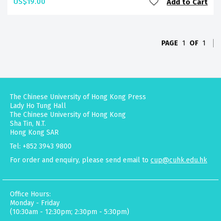
US$19.00
Add to Cart
PAGE
1
OF
1
The Chinese University of Hong Kong Press
Lady Ho Tung Hall
The Chinese University of Hong Kong
Sha Tin, N.T.
Hong Kong SAR
Tel: +852 3943 9800
For order and enquiry, please send email to
cup@cuhk.edu.hk
Office Hours:
Monday - Friday
(10:30am - 12:30pm; 2:30pm - 5:30pm)