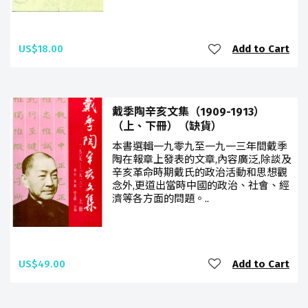
US$18.00
Add to Cart
戴季陶辛亥文集（1909-1913）
（上、下冊）（缺貨）
本書選輯一九零九至一九一三年間戴季
陶在報章上發表的文章,內容廣泛,除談及
辛亥革命時期戴氏的政治活動和思想觀
念外,更道出當時中國的政治、社會、經
濟等各方面的問題。..
US$49.00
Add to Cart