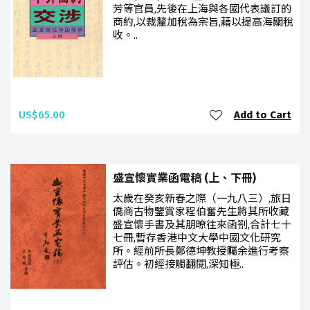
芳等官員,先後在上海與各國代表議訂的
商約,以裁釐加稅為宗旨,藉以提高海關稅
收。..
US$65.00
Add to Cart
盛宣懷實業函電稿 (上、下冊)
太歲在癸亥新春之際（一九八三）,旅日
僑商古物鑒賞家程伯奮先生將其所收藏
盛宣懷手書及其朋暸往來函劄,合計七十
七冊,暫存香港中文大學中國文化研究
所。經前所長鄭德坤教授矚余進行考察
評估。初經接觸翻閱,深知極..