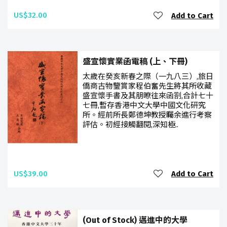
US$32.00
Add to Cart
盛宣懷實業函電稿 (上、下冊)
太歲在癸亥新春之際（一九八三）,旅日
僑商古物鑒賞家程伯奮先生將其所收藏
盛宣懷手書及其朋暸往來函劄,合計七十
七冊,暫存香港中文大學中國文化研究
所。經前所長鄭德坤教授矚余進行考察
評估。初經接觸翻閱,深知極..
US$39.00
Add to Cart
(Out of Stock) 邁進中的大學