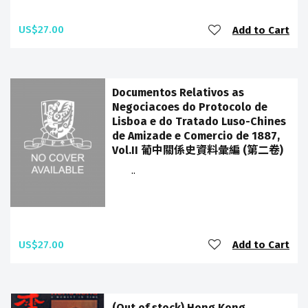
US$27.00
Add to Cart
Documentos Relativos as
Negociacoes do Protocolo de
Lisboa e do Tratado Luso-Chines
de Amizade e Comercio de 1887,
Vol.II 葡中關係史資料彙編 (第二卷)
..
US$27.00
Add to Cart
(Out of stock) Hong Kong