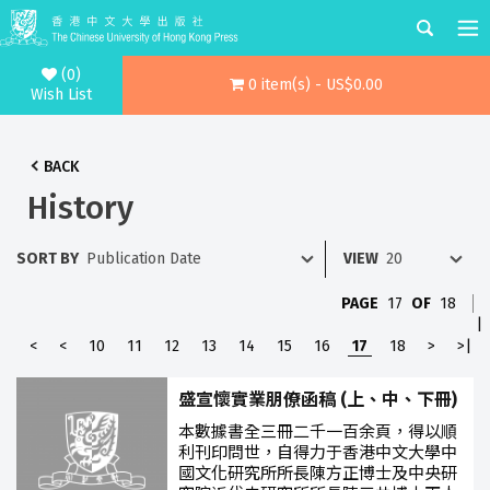
(0)
0 item(s) - US$0.00
Wish List
BACK
History
SORT BY
VIEW
PAGE
17
OF
18
|
<
<
10
11
12
13
14
15
16
17
18
>
>|
盛宣懷實業朋僚函稿 (上、中、下冊)
本數據書全三冊二千一百余頁，得以順
利刊印問世，自得力于香港中文大學中
國文化研究所所長陳方正博士及中央研