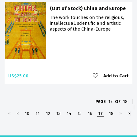
(Out of Stock) China and Europe
The work touches on the religious,
intellectual, scientific and artistic
aspects of the China-Europe..
US$25.00
Add to Cart
PAGE
17
OF
18
|
<
<
10
11
12
13
14
15
16
17
18
>
>|