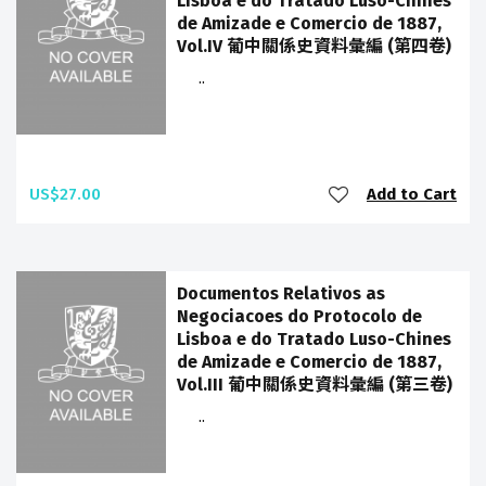
Lisboa e do Tratado Luso-Chines
de Amizade e Comercio de 1887,
Vol.IV 葡中關係史資料彙編 (第四卷)
..
US$27.00
Add to Cart
Documentos Relativos as
Negociacoes do Protocolo de
Lisboa e do Tratado Luso-Chines
de Amizade e Comercio de 1887,
Vol.III 葡中關係史資料彙編 (第三卷)
..