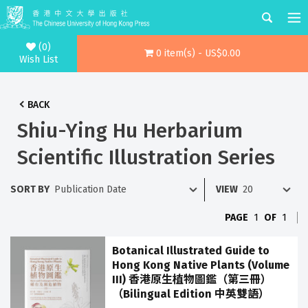
(0)
0 item(s) - US$0.00
Wish List
BACK
Shiu-Ying Hu Herbarium
Scientific Illustration Series
SORT BY
VIEW
PAGE
1
OF
1
Botanical Illustrated Guide to
Hong Kong Native Plants (Volume
III) 香港原生植物圖鑑（第三冊）
（Bilingual Edition 中英雙語）