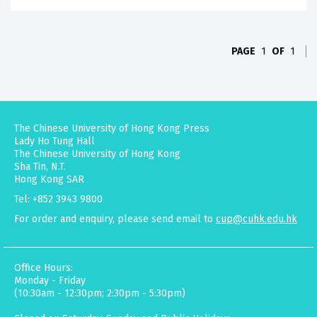
PAGE
1
OF
1
The Chinese University of Hong Kong Press
Lady Ho Tung Hall
The Chinese University of Hong Kong
Sha Tin, N.T.
Hong Kong SAR
Tel: +852 3943 9800
For order and enquiry, please send email to
cup@cuhk.edu.hk
Office Hours:
Monday - Friday
(10:30am - 12:30pm; 2:30pm - 5:30pm)