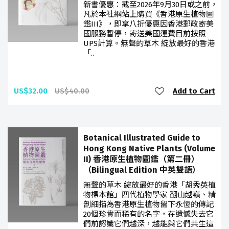
新書優惠：截至2026年9月30日或之前，
凡於本社網站上購買《香港原生植物圖
鑑III》，即享八折優惠因香港郵政寄美
國服務暫停，寄送美國運費目前按照
UPS計算。無聲的草木 綻放最好的香港
「..
US$32.00
US$40.00
Add to Cart
Botanical Illustrated Guide to
Hong Kong Native Plants (Volume
II) 香港原生植物圖鑑（第二冊）
（Bilingual Edition 中英雙語）
無聲的草木 綻放最好的香港「胡秀英植
物標本館」四代植物學家 翻山越嶺、精
剖細描為香港原生植物留下永恆的傳記
20個珍貴而稀有的名字，在遺憾失去它
們前認識它們越深，越能與它們共生這