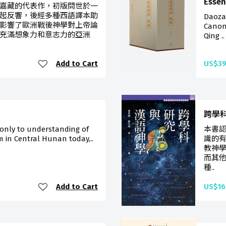
Essen
嘉藏的代表作，初版問世於一
起反響，後經多種西語譯本助
Daoza
影響了歐洲戰後神學對上帝論
Canon
充滿想象力和意志力的亞洲
Qing ..
Add to Cart
US$39
跨學
 only to understanding of
本書
 in Central Hunan today,..
識的
教神
而其
種..
Add to Cart
US$16