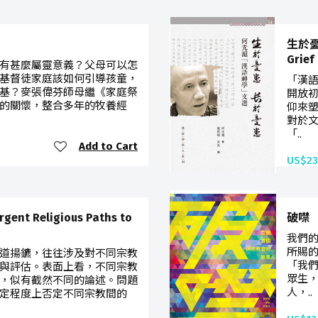
生於憂患
Grief
有甚麼屬靈意義？父母可以怎
基督徒家庭該如何引導孩童，
「漢
基？麥張偉芬師母繼《家庭祭
開放
的關懷，整合多年的牧養經
仰來
對於
「..
Add to Cart
US$23
t Religious Paths to
破噤
我們
所賜
道揚鑣，往往涉及對不同宗教
「我
與評估。表面上看，不同宗教
眾生
，似有截然不同的論述。問題
人，..
定程度上否定不同宗教間的