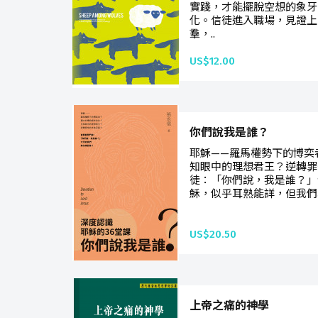
實踐，才能擺脫空想的象牙
化。信徒進入職場，見證上
羣，..
US$12.00
你們說我是誰？
耶穌——羅馬權勢下的博奕
知眼中的理想君王？逆轉罪
徒：「你們說，我是誰？」
穌，似乎耳熟能詳，但我們真
US$20.50
上帝之痛的神學