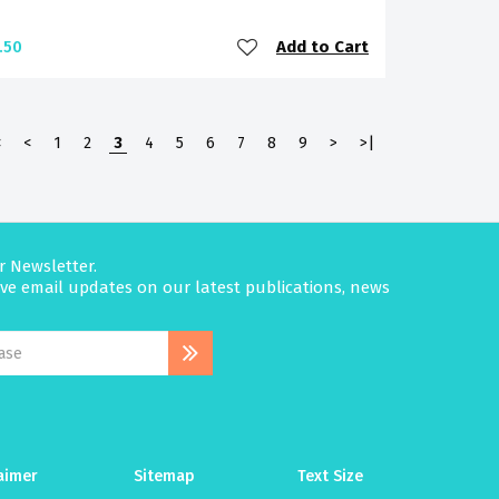
Add to Cart
.50
<
<
1
2
3
4
5
6
7
8
9
>
>|
r Newsletter.
eive email updates on our latest publications, news
aimer
Sitemap
Text Size