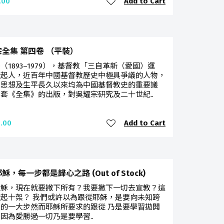
Add to Cart
.00
全集 第四卷 （平裝）
（1893–1979），基督教「三自革新（愛國）運
發起人，近百年中國基督教歷史中極具爭議的人物，
學思想及生平長久以來均為中國基督教史的重要議
套《全集》的出版，對吳耀宗研究及二十世紀..
Add to Cart
.00
穌，每一步都是歸心之路 (Out of Stock)
耶穌，現在就要撇下所有？我要撇下一切去宣教？這
起十架？ 我們或許以為跟從耶穌，是要向未知跨
的一大步然而耶穌所要求的跟從 乃是要學習拋開
因為愛勝過一切乃是要學習..