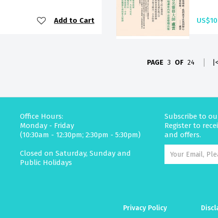
Add to Cart
US$10
PAGE
3
OF
24
|
Office Hours:
Subscribe to ou
Monday - Friday
Register to rec
(10:30am - 12:30pm; 2:30pm - 5:30pm)
and offers.
Closed on Saturday, Sunday and
Public Holidays
Privacy Policy
Discl