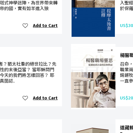
塔式神學迷陣，為世界帶來轉
入聖經
帝的國，實有如羊進入狼
於保羅
Add to Cart
US$30
楊醫
者？猶太社羣的絕世拉比？先
召命
性的末後亞當？ 當耶穌問門
職業
今天的我們將怎樣回答？ 耶
錫鏘
箇認..
一直參
Add to Cart
US$20
道藏輯