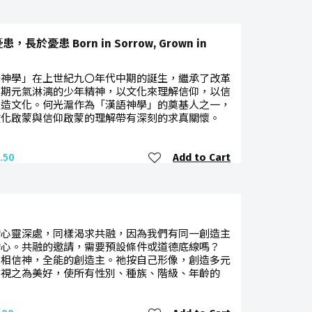
，長於憂患 Born in Sorrow, Grown in
語神學」在上世紀九〇年代中期的誕生，繼承了改革
初期元氣淋漓的少年精神，以文化來理解信仰，以信
塑造文化。何光滬作為「漢語神學」的奠基人之一，
文化啟蒙與信仰啟蒙的理解帶有深刻的求真關懷。
Add to Cart
.50
的心靈深處，同樣渴求共融，因為我們有同一創造主
的心。共融的邀請，需要預設條件或道德底線嗎？
們相信神，全能的創造主。祂按自己形像，創造多元
，視之為美好，使所有性別、種族、階級、年齡的