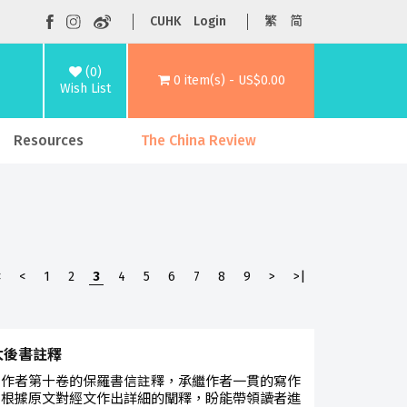
CUHK
Login
繁
简
(0)
0 item(s) - US$0.00
Wish List
Resources
The China Review
<
<
1
2
3
4
5
6
7
8
9
>
>|
太後書註釋
是作者第十卷的保羅書信註釋，承繼作者一貫的寫作
，根據原文對經文作出詳細的闡釋，盼能帶領讀者進