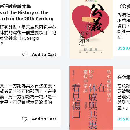
史研討會論文集
〈公
 of the History of the
香港
rch in the 20th Century
矛盾
資訊
研究計劃，是天主教研究中心
斷誰
榮休前的最後一個重要項目。他
罰..
父（Fr. Sergio
..
US$8.
Add to Cart
在休
責：一方認為其太律法主義，
在荒謬
或者是「不可做那個」，在後
要被醫
義；另一方卻認為十誡只是一
己跟
太平，可是這根本是浪漫的
與受
體。」.
Add to Cart
US$10