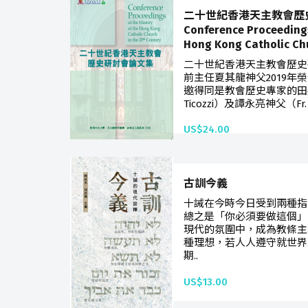
二十世紀香港天主教會歷
Conference Proceedings
Hong Kong Catholic Chu
二十世紀香港天主教會歷史
前主任夏其龍神父2019年
邀得同是教會歷史專家的田英傑神
Ticozzi）及譚永亮神父（Fr. P
US$24.00
古訓今義
十誡在今時今日受到兩種指
總之是「你必須要做這個」
現代的氛圍中，成為教條主
種理想，若人人遵守就世界
期..
US$13.00