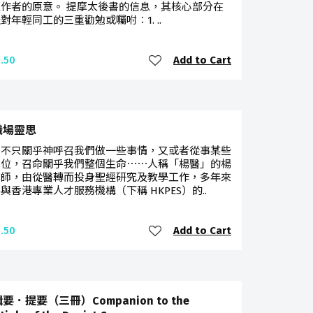
作者的原意。 提摩太後書的信息，其核心部分在
對年輕同工的三重勸勉或囑咐︰1. ..
Add to Cart
.50
職場靈思
，不只關乎神呼召我們做一些事情，又或者從事某些
崗位，召命關乎我們整個生命⋯⋯人稱「楊醫」的楊
牧師，由從醫轉而投身聖經研究及教學工作，多年來
與香港專業人才服務機構（下稱 HKPES）的..
Add to Cart
.50
要．提要（三冊）Companion to the