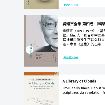
US$16.00
吳耀宗全集 第四卷 （精
吳耀宗（1893–1979）
動」發起人，近百年中國基
其神學思想及生平長久以來
題。本套《全集》的出版，
US$52.00
A Library of Clouds
From early times, Daoist w
scriptures via revelation f