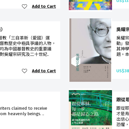
US$13
Add to Cart
裝）
吳耀宗
，基督教「三自革新（愛國）運
吳耀宗
督教歷史中極具爭議的人物，
動」
均為中國基督教史的重要議
其神
對吳耀宗研究及二十世紀..
題。本
Add to Cart
US$38
跟從耶
riters claimed to receive
跟從
rom heavenly beings. ..
才是背
出信心
恐懼，