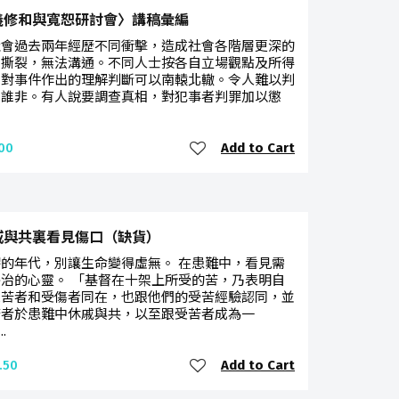
義修和與寬恕研討會〉講稿彙編
社會過去兩年經歷不同衝擊，造成社會各階層更深的
和撕裂，無法溝通。不同人士按各自立場觀點及所得
，對事件作出的理解判斷可以南轅北轍。令人難以判
是誰非。有人說要調查真相，對犯事者判罪加以懲
Add to Cart
00
戚與共裏看見傷口（缺貨）
的年代，別讓生命變得虛無。 在患難中，看見需
治的心靈。 「基督在十架上所受的苦，乃表明自
受苦者和受傷者同在，也跟他們的受苦經驗認同，並
苦者於患難中休戚與共，以至跟受苦者成為一
.
Add to Cart
.50