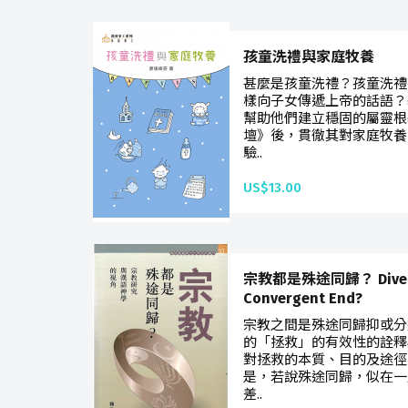
孩童洗禮與家庭牧養
甚麼是孩童洗禮？孩童洗禮
樣向子女傳遞上帝的話語？
幫助他們建立穩固的屬靈根
壇》後，貫徹其對家庭牧養
驗..
US$13.00
宗教都是殊途同歸？ Divergen
Convergent End?
宗教之間是殊途同歸抑或分
的「拯救」的有效性的詮釋
對拯救的本質、目的及途徑
是，若說殊途同歸，似在一
差..