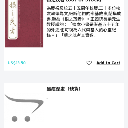
為慶祝母校五十五周年校慶,三十多位校
友執筆為文,細訴他們的崇基故事,結集成
書,題為《根之茂者》。正如院長梁元生
教授說的：「這本小書是崇基五十五年
的外史,也可視為六代崇基人的心靈紀
錄。」「根之茂者其實遂..
US$13.50
Add to Cart
墨痕深處（缺貨）
..