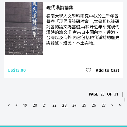
現代漢詩論集
嶺南大學人文學科研究中心於二千年曾
舉辦「現代漢詩研討會」,本書即以該研
討會的論文為基礎,再輯錄近年研究現代
漢詩的論文,作者來自中國內地、香港、
台灣以及海外,內容包括現代漢詩的歷史
與論述、殖民、本土與地..
US$13.00
Add to Cart
PAGE
23
OF
31
|
<
<
19
20
21
22
23
24
25
26
27
>
>|