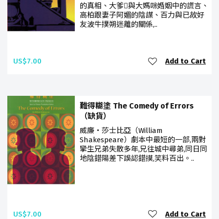
的真相、大爹與大媽咪婚姻中的謊言、
高柏跟妻子阿媚的陰謀、百力與已故好
友波牛撲朔迷離的關係,..
US$7.00
Add to Cart
難得糊塗 The Comedy of Errors
（缺貨）
威廉‧莎士比亞（William
Shakespeare）劇本中最短的一部,兩對
攣生兄弟失散多年,兄往城中尋弟,同日同
地陰錯陽差下誤認錯摸,笑料百出。..
US$7.00
Add to Cart