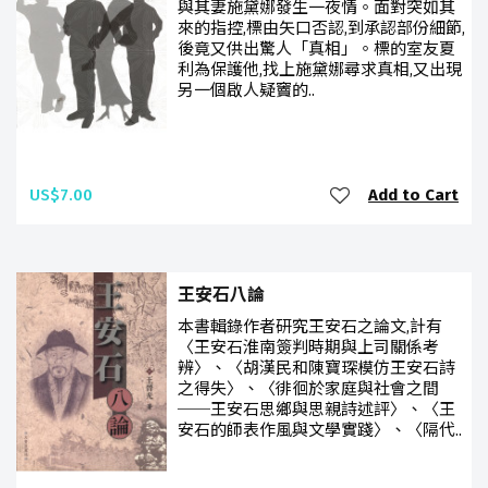
與其妻施黛娜發生一夜情。面對突如其
來的指控,標由矢口否認,到承認部份細節,
後竟又供出驚人「真相」。標的室友夏
利為保護他,找上施黛娜尋求真相,又出現
另一個啟人疑竇的..
US$7.00
Add to Cart
王安石八論
本書輯錄作者研究王安石之論文,計有
〈王安石淮南簽判時期與上司關係考
辨〉、〈胡漢民和陳寶琛模仿王安石詩
之得失〉、〈徘徊於家庭與社會之間
──王安石思鄉與思親詩述評〉、〈王
安石的師表作風與文學實踐〉、〈隔代..