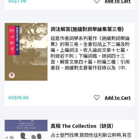
US$7.00
Add to Cart
詞法解賞(施議對詞學論集第三卷)
這是作者詞學系列著作《施議對詞學論
集》的第三卷。全書包括上下二編及附
編。上編詞法，收入論説文章十七篇，
附錄若干則；下編詞鑑，錄詞四十三
首，解賞文章四十篇。附編三種：引用
書目、施議對主要著作目錄以及〈中..
US$19.00
Add to Cart
真相 The Collection（缺貨）
占士登門找標,質問他往利斯公幹時,有否