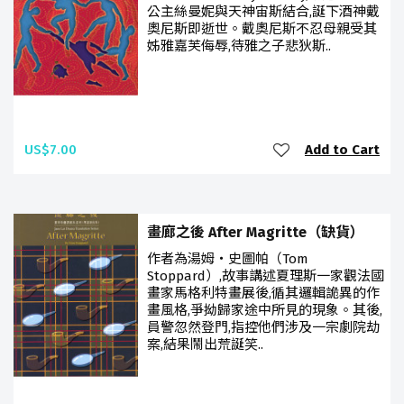
公主絲曼妮與天神宙斯結合,誕下酒神戴
奧尼斯即逝世。戴奧尼斯不忍母親受其
姊雅嘉芙侮辱,待雅之子悲狄斯..
US$7.00
Add to Cart
畫廊之後 After Magritte（缺貨）
作者為湯姆‧史圖帕（Tom
Stoppard）,故事講述夏理斯一家觀法國
畫家馬格利特畫展後,循其邏輯詭異的作
畫風格,爭拗歸家途中所見的現象。其後,
員警忽然登門,指控他們涉及一宗劇院劫
案,結果鬧出荒誕笑..