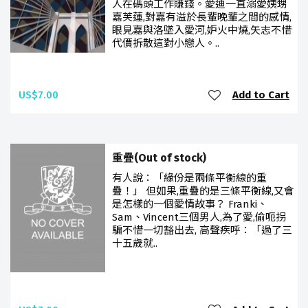
人在碼頭工作賺錢。愛迪一直溺愛姨甥
嘉芙蓮,對嘉有溢於長輩晚輩之間的感情,
眼見嘉與洛墜入愛河,妒火中燒,矢志不惜
代價拆散這對小戀人。..
US$7.00
Add to Cart
重疊(Out of stock)
有人說：「緣份是兩條平衡線的重
疊！」 但如果,重疊的是三條平衡線,又會
是怎樣的一個愛情故事？ Franki、
Sam、Vincent三個男人,為了愛,偷呃拐
騙不惜一切豁出去, 高聲疾呼：「過了三
十五歲就..