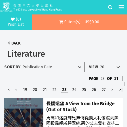
(0)
0 item(s) - US$0.00
Wish List
BACK
Literature
SORT BY
VIEW
PAGE
23
OF
31
|
<
<
19
20
21
22
23
24
25
26
27
>
>|
長橋遠望 A View from the Bridge
(Out of Stock)
馬高和洛度輝兄弟倆從義大利偷渡到美
國投靠親戚碧翠絲,碧的丈夫愛迪安排二