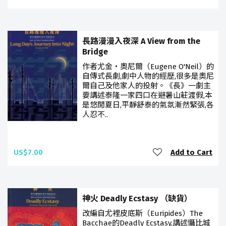
長路漫漫入夜深 A View from the
Bridge
作者尤金‧奧尼爾（Eugene O'Neil）的
自傳式長劇,劇中人物的經歷,很多是奧尼
爾自己及他家人的投射。《長》一劇主
要講述泰隆一家四口在避暑山莊渡假,本
是悠閒夏日,平靜舒泰的氣氛漸然緊張,各
人忍不..
US$7.00
Add to Cart
神火 Deadly Ecstasy （缺貨）
改編自尤裡皮底斯（Euripides）The
Bacchae的Deadly Ecstasy,講述懾比城