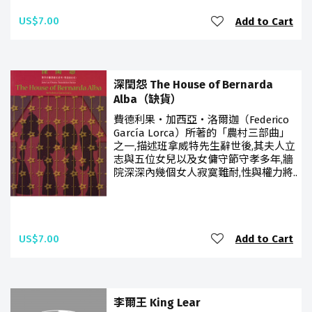
US$7.00
Add to Cart
深閏怨 The House of Bernarda
Alba（缺貨）
費德利果‧加西亞‧洛爾迦（Federico
García Lorca）所著的「農村三部曲」
之一,描述班拿威特先生辭世後,其夫人立
志與五位女兒以及女傭守節守孝多年,牆
院深深內幾個女人寂寞難耐,性與權力將..
US$7.00
Add to Cart
李爾王 King Lear