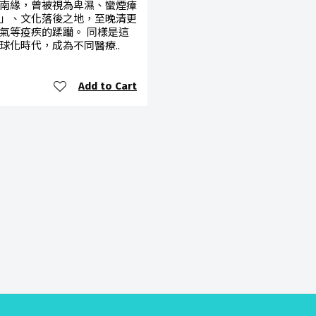
南緣，曾被視為卑濕、蠻煙瘴
」、文化落後之地，至晚清更
氣等疫疾的蹂躪。 同樣是這
球化時代，成為不同醫療..
Add to Cart