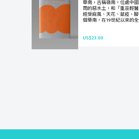
華南，古稱嶺南，位處中國
雨的惡水土，和「重巫輕醫
經受麻風、天花、鼠疫、腳
個華南，在19世紀以來的全
US$23.00