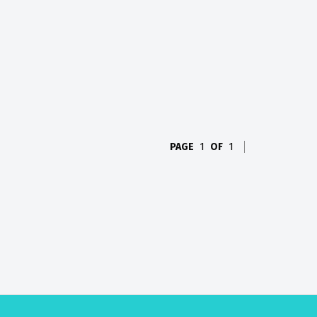
PAGE
1
OF
1