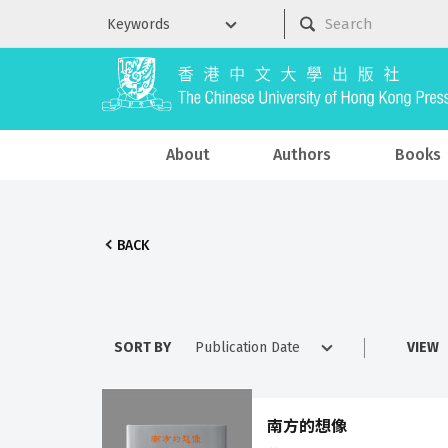
About
Authors
Books
BACK
SORT BY
VIEW
南方的想像