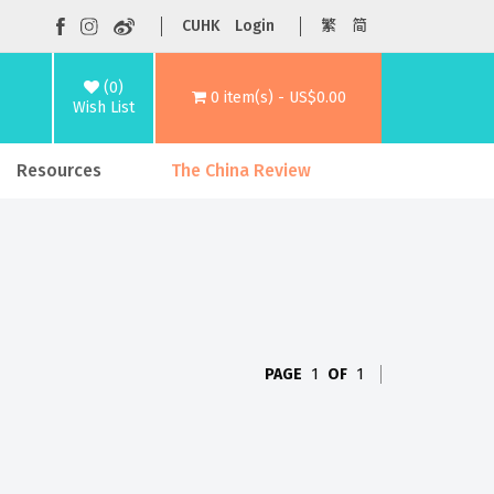
CUHK
Login
繁
简
(0)
0 item(s) - US$0.00
Wish List
Resources
The China Review
PAGE
1
OF
1