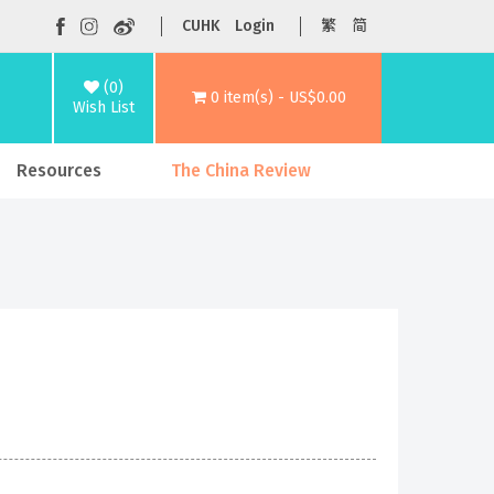
CUHK
Login
繁
简
(0)
0 item(s) - US$0.00
Wish List
Resources
The China Review