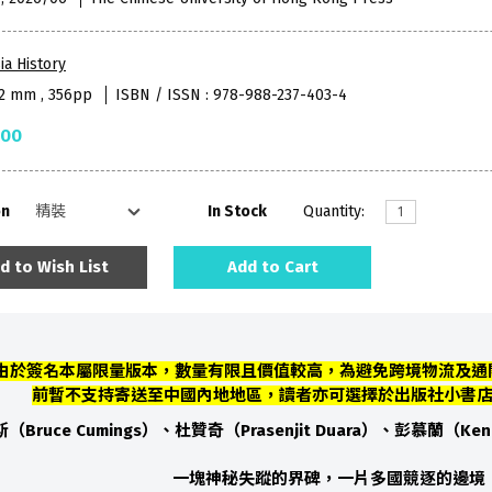
ia History
52 mm , 356pp
ISBN / ISSN : 978-988-237-403-4
.00
on
In Stock
Quantity:
d to Wish List
Add to Cart
 由於簽名本屬限量版本，數量有限且價值較高，為避免跨境物流及通
前暫不支持寄送至中國內地地區，讀者亦可選擇於出版社小書
（Bruce Cumings）、杜贊奇（Prasenjit Duara）、彭慕蘭（Ken
一塊神秘失蹤的界碑，一片多國競逐的邊境