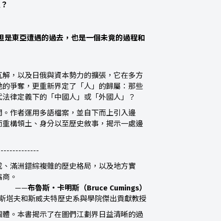
塑？
但是東亞遭遇的過去，也是一個未竟的過程和
瓦解，以及日俄與資本勢力的擴張，它在多方
地的爭奪，更重新界定了「人」的歸屬：那些
代法律定義下的「中國人」或「外國人」？
間。作者運用多語檔案，並自下而上引入邊
而重構領土、身分以至歷史敘事，揭示一處邊
--------------
成、滿洲錯綜複雜的歷史格局，以及地方實
協商。
——
布魯斯・卡明斯（Bruce Cumings）
斯塔夫和斯威夫特歷史系與學院傑出貢獻教授
個體。本書揭示了在圖們江劃界日益清晰的過