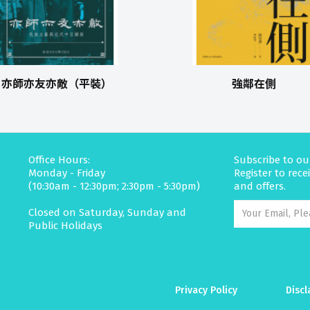
亦師亦友亦敵（平裝）
強鄰在側
Office Hours:
Subscribe to ou
Monday - Friday
Register to rec
(10:30am - 12:30pm; 2:30pm - 5:30pm)
and offers.
Closed on Saturday, Sunday and
Public Holidays
Privacy Policy
Discl