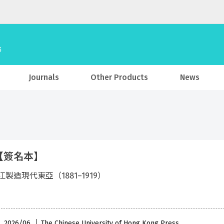
Journals
Other Products
News
【簽名本】
製造現代東亞（1881–1919）
 , 2026/06
The Chinese University of Hong Kong Press