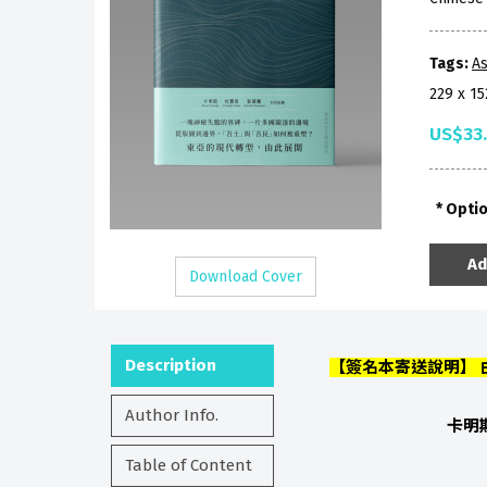
Tags:
As
229 x 1
US$33
Opti
Ad
Download Cover
Description
【簽名本寄送說明】
Author Info.
卡明斯
Table of Content