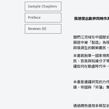
Sample Chapters
Preface
我想突出劃界同時作
Reviews (0)
圖們江流域在中國歷
競逐中被「製造」為
跨境謀生的朝鮮農民
本書跳脫單一國家視
民、官員與知識分子
疆如何在動盪時代中
本書是邊疆研究的力
踐、帝國與「宗藩」
通過嫻熟運用多類型