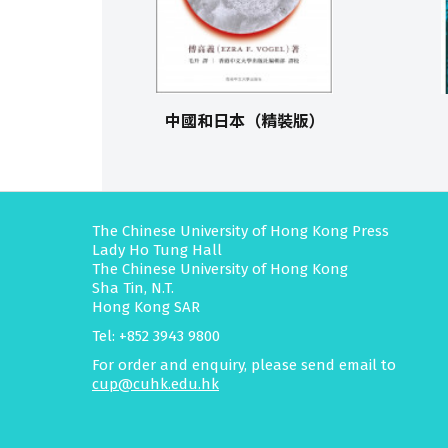
中國和日本（精裝版）
The Chinese University of Hong Kong Press
Lady Ho Tung Hall
The Chinese University of Hong Kong
Sha Tin, N.T.
Hong Kong SAR
Tel: +852 3943 9800
For order and enquiry, please send email to
cup@cuhk.edu.hk