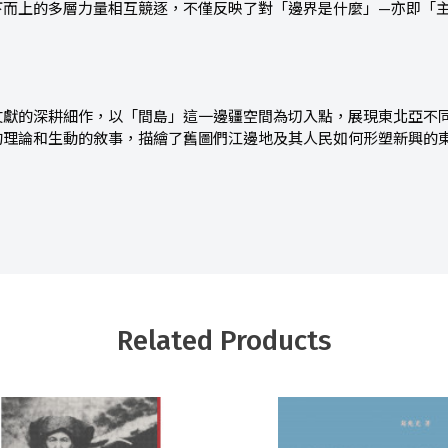
下而上的多層力量相互競逐，不僅反映了對「邊界是什麼」—亦即「
文獻的深耕細作，以「間島」這一邊疆空間為切入點，展現東北亞不
的理論和生動的敘事，描繪了舊圖們江邊地及其人民如何形塑新興的
Related Products