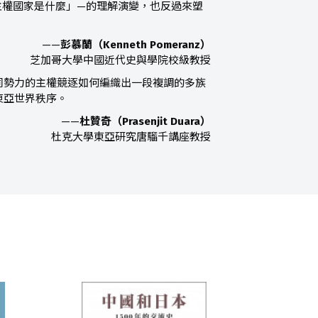
主權國家是什麼」—的理解演變，也反過來塑
——
彭慕蘭（Kenneth Pomeranz）
芝加哥大學中國近代史與學院校級教授
同勢力的主權競逐如何編織出一段複調的多族
東亞世界秩序。
——
杜贊奇（Prasenjit Duara）
杜克大學東亞研究唐騮千講座教授