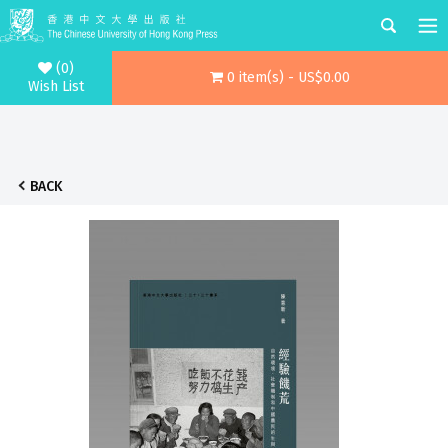
(0)
0 item(s) - US$0.00
Wish List
BACK