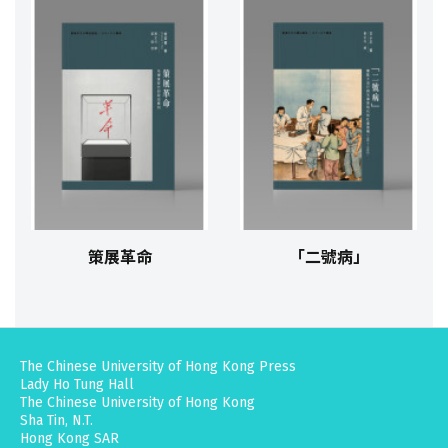
策展革命
「二號病」
The Chinese University of Hong Kong Press
Lady Ho Tung Hall
The Chinese University of Hong Kong
Sha Tin, N.T.
Hong Kong SAR