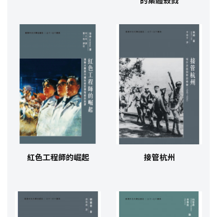
的集體殺戮
紅色工程師的崛起
接管杭州