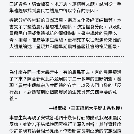
口述資料，結合檔案、地方志、族譜等文獻，試圖從一手
集體經驗找到農民在饑荒中得以倖存的原因。
透過分析各村莊的自然環境、宗族文化及經濟結構等，本
書揭示了塑造農村基層權力關係、決定糧食分配，以及動
員農民自保或集體抵抗的關鍵機制。書中講述的農民吃
青、搶糧、瞞產等求生經驗，更補充了以往聚焦於死難的
大饑荒論述，呈現共和國早期農村基層社會的複雜圖景。
----------------------------------------------------------------
---------------------------------------------------------------
為什麼在同一場大饑荒中，有的農民死去，有的農民卻活
了下來？陳意新就此命題展開了二十多年的田野調查，發
現了農村中傳統宗族共同體的存亡，以及人們自發的「反
行為」，對饑荒期間個體農民的生死具有怎樣重要的意
義。
—
楊奎松
（華東師範大學歷史系教授）
本書生動再現了安徽各地四十幾個村莊的饑荒狀況和農民
反應，並對若干結構性因素進行了深入剖析，其詳實程度
令許多現有論著相形見絀。作者斷言長期延續的宗族組織