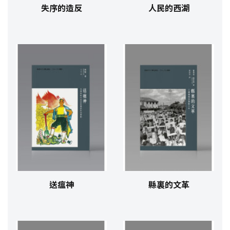
失序的造反
人民的西湖
送瘟神
縣裏的文革