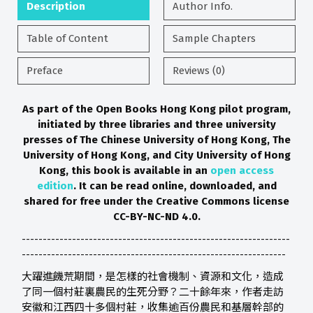
Description
Author Info.
Table of Content
Sample Chapters
Preface
Reviews (0)
As part of the Open Books Hong Kong pilot program,
initiated by three libraries and three university
presses of The Chinese University of Hong Kong, The
University of Hong Kong, and City University of Hong
Kong, this book is available in an
open access
edition
. It can be read online, downloaded, and
shared for free under the Creative Commons license
CC-BY-NC-ND 4.0.
----------------------------------------------------------------
---------------------------------------------------------------
大躍進饑荒期間，是怎樣的社會機制、資源和文化，造成
了同一個村莊裏農民的生死分野？二十餘年來，作者走訪
安徽和江西四十多個村莊，收集逾百份農民和基層幹部的