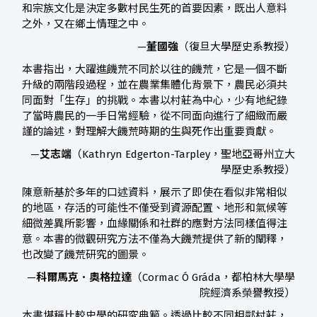
和宗族文化是決定多數村民生死的首要因素，既出人意料
之外，又在鄉土情理之中。
—
董國強
（復旦大學歷史系教授）
本書指出，大躍進饑荒不同於以往的饑荒，它是一個不斷
升級的兩階段過程，並在農業集體化背景下，農民必須共
同面對「生存」的挑戰。本書以村莊為中心，少有地紀錄
了當時農民的一手日常經驗，從不同面向進行了細緻而嚴
謹的論述，對理解大饑荒時期的生與死作出重要貢獻。
—
艾志端
（Kathryn Edgerton-Tarpley，聖地亞哥州立大
學歷史系教授）
陳意新基於多年的口述資料，展示了即使在看似非常相似
的地區，存活的可能性不僅受到資源配置、地形和氣候等
細微差異所影響，血緣關係和社群的應對方法同樣值得注
意。本書的微觀研究方法不僅為大饑荒提供了新的闡釋，
也改變了饑荒研究的圖景。
—
科爾馬克．奧格拉達
（Cormac Ó Gráda，都柏林大學學
院經濟系榮譽教授）
本書堪稱比較史學的研究典範。透過比較不同相鄰村莊，