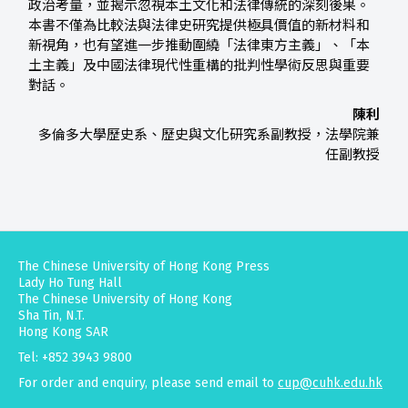
政治考量，並揭示忽視本土文化和法律傳統的深刻後果。
本書不僅為比較法與法律史研究提供極具價值的新材料和
新視角，也有望進一步推動圍繞「法律東方主義」、「本
土主義」及中國法律現代性重構的批判性學術反思與重要
對話。
陳利
多倫多大學歷史系、歷史與文化研究系副教授，法學院兼
任副教授
The Chinese University of Hong Kong Press
Lady Ho Tung Hall
The Chinese University of Hong Kong
Sha Tin, N.T.
Hong Kong SAR
Tel: +852 3943 9800
For order and enquiry, please send email to
cup@cuhk.edu.hk