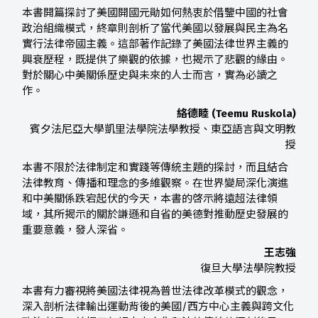
本書開篇探討了美國開國元勛如何熱衷於借鑒中國的社會
政治組織模式，終章則剖析了當代美國以發展與民主為名
實行法律帝國主義。這部著作記錄了美國法律世界主義的
興衰歷程，既提供了樂觀的依據，也揭示了悲觀的緣由。
對於關心中美關係歷史與未來的人士而言，實為必讀之
作。
絡德睦 (Teemu Ruskola)
賓夕法尼亞大學凱里法學院法學教授、東亞語言與文明教
授
本書不限於法律制定和實踐等傳統主題的探討，而且結合
法律教育、傳播和理念的多維觀察。在世界變局深化演進
和中美關係跌宕起伏的今天，本書的啓示將遠超法律領
域，其所揭示的關於謙遜和自省的美德對推動歷史發展的
重要意義，發人深省。
王志強
復旦大學法學院教授
本書有力審視將美國法律視為普世法律改革模式的觀念，
深入剖析法律輸出運動背後的美國/西方中心主義與跨文化