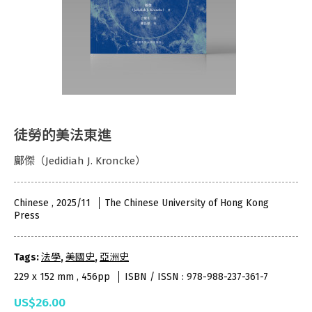
徒勞的美法東進
鄺傑（Jedidiah J. Kroncke）
Chinese , 2025/11
The Chinese University of Hong Kong
Press
Tags:
法學
,
美國史
,
亞洲史
229 x 152 mm , 456pp
ISBN / ISSN : 978-988-237-361-7
US$26.00