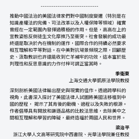
-------------------------------
推動中國法治的美國法律家們對中國制度變遷（特別是在
知識產權法的完備、司法改革以及人權保障等領域）確實
曾經在一定範圍內發揮過積極的作用。但是，高高在上的
宣教姿態反倒徒生文化摩擦乃至衝突。社會發展的成功最
終還是取决於內在機制的運作，國際合作的持續必然要求
相互理解和平等對話。在中美對抗場景頻現之際，回顧歷
史、汲取教訓也許還能收到亡羊補牢的功效，這本富於批
判理性和反思意識的力作付梓可謂正當其時。
季衛東
上海交通大學凱原法學院教授
深刻剖析美國法律輸出歷史與現實的佳作。透過跨學科的
視角，此書深入探討了美國法律人試圖將美國法移植到中
國的歷程， 揭示了其背後的動機、過程以及失敗的根源。
作者倡導具有開放和謙遜品格的比較法思維，去除美中之
間相互理解和學習的障礙，最終造福於兩國人民和世界。
梁治平
浙江大學人文高等研究院中西書院、光華法學院兼任教授