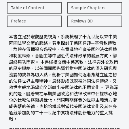
Table of Content
Sample Chapters
Preface
Reviews (0)
本書立足於宏觀歷史視角，系統梳理了十九世紀以來中美
兩國法學交流的脈絡，着重探討了美國律師—基督教傳教
士群體在傳播福音過程中，有意識地推廣美國的法律經驗
和制度框架，意圖主導中國近代法律改革的發展方向，卻
最終無功而返。 本書縱橫交織中美宗教、法律與外交政策
的歷史脈絡，以美國開國先賢們對中國法律的深入研究與
流露的欽慕為切入點，剖析了美國如何逐漸背離立國之初
的法律世界主義精神，最終形成既漠視外國法律傳統、又
救世主般地渴望向全球輸出美國法律的矛盾文化。 更為深
刻的是，隨着曾在早期美國政治和法律改革中佔據核心地
位的比較法逐漸邊緣化，開國時期蓬發的世界主義活力漸
成失落的美德，也恰恰構成對當代美國法律文化及其在多
極競爭加劇的二十一世紀中實踐法律創新能力的重大挑
戰。
----------------------------------------------------------------