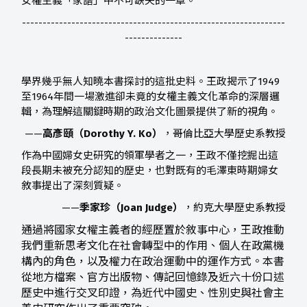
女權主義「家譜」中不可缺失的一章。
----------------------------------------------------------------
--------------
學界幾乎無人知曉本書探討的這批史料。王政揭示了1949
至1964年間一場激進卻未竟的女權主義文化革命的深層邏
輯，為理解這關鍵時期的政治文化圖景提供了新的視角。
——
高彥頤（Dorothy Y. Ko）
，哥倫比亞大學歷史系教授
作為中國婦女史研究的領軍學者之一，王政不僅挖掘出這
段長期未被充分認知的歷史，也對既有的毛澤東時期婦女
敘事提出了深刻質疑。
——
季家珍（Joan Judge）
，約克大學歷史系教授
通過將國家女權主義者的經歷置於敘事中心，王政推動
我們重新思考文化在社會轉型中的作用、個人在政黨機
構內的角色，以及權力在政治運動中的運作方式。本書
從地方檔案、官方出版物、傳記回憶錄及近六十份口述
歷史中進行交叉印證，為近代中國史、性別史與社會主