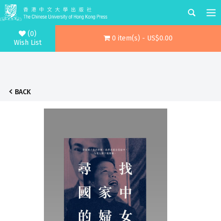
(0)
0 item(s) - US$0.00
Wish List
BACK