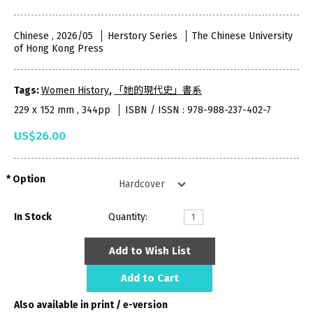
Chinese , 2026/05
Herstory Series
The Chinese University
of Hong Kong Press
Tags:
Women History
,
「她的現代史」書系
229 x 152 mm , 344pp
ISBN / ISSN : 978-988-237-402-7
US$26.00
Option
In Stock
Quantity:
Add to Wish List
Add to Cart
Also available in print / e-version