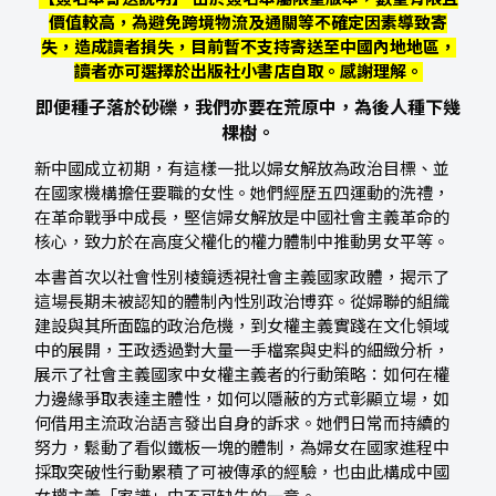
價值較高，為避免跨境物流及通關等不確定因素導致寄
失，造成讀者損失，目前暫不支持寄送至中國內地地區，
讀者亦可選擇於出版社小書店自取。感謝理解。
即便種子落於砂礫，我們亦要在荒原中，為後人種下幾
棵樹。
新中國成立初期，有這樣一批以婦女解放為政治目標、並
在國家機構擔任要職的女性。她們經歷五四運動的洗禮，
在革命戰爭中成長，堅信婦女解放是中國社會主義革命的
核心，致力於在高度父權化的權力體制中推動男女平等。
本書首次以社會性別棱鏡透視社會主義國家政體，揭示了
這場長期未被認知的體制內性別政治博弈。從婦聯的組織
建設與其所面臨的政治危機，到女權主義實踐在文化領域
中的展開，王政透過對大量一手檔案與史料的細緻分析，
展示了社會主義國家中女權主義者的行動策略：如何在權
力邊緣爭取表達主體性，如何以隱蔽的方式彰顯立場，如
何借用主流政治語言發出自身的訴求。她們日常而持續的
努力，鬆動了看似鐵板一塊的體制，為婦女在國家進程中
採取突破性行動累積了可被傳承的經驗，也由此構成中國