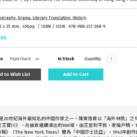
iography
,
Drama
,
Literary Translation
,
History
52 x 25 mm , 456pp
ISBN / ISSN : 978-988-237-268-9
.00
on
In Stock
Quantity:
d to Wish List
Add to Cart
991）是20世紀海外最知名的中國作家之一，陳寅恪曾以「海外林熊」之
王寶川》，在倫敦連續演出約900場，由王室到平民，家喻戶曉。1
》（The New York Times）譽為「中國莎士比亞」。194