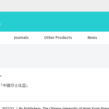
Journals
Other Products
News
一
「中國莎士比亞」
 , 2022/12
By Publishers, The Chinese University of Hong Kong Pres