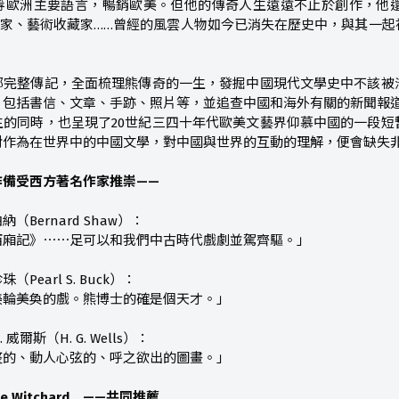
等歐洲主要語言，暢銷歐美。但他的傳奇人生遠遠不止於創作，他
作家、藝術收藏家……曾經的風雲人物如今已消失在歷史中，與其一
部完整傳記，全面梳理熊傳奇的一生，發掘中國現代文學史中不該被
，包括書信、文章、手跡、照片等，並追查中國和海外有關的新聞報
生的同時，也呈現了20世紀三四十年代歐美文藝界仰慕中國的一段短
對作為在世界中的中國文學，對中國與世界的互動的理解，便會缺失
作備受西方著名作家推崇——
Bernard Shaw）：
西廂記》⋯⋯足可以和我們中古時代戲劇並駕齊驅。」
earl S. Buck）：
美輪美奐的戲。熊博士的確是個天才。」
威爾斯（H. G. Wells）：
整的、動人心弦的、呼之欲出的圖畫。」
 Witchard ——共同推薦