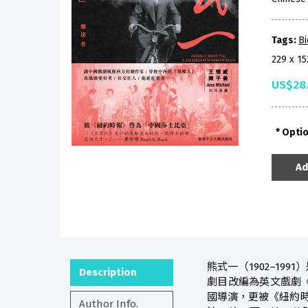
Tags:
B
229 x 1
US$28
Opti
Ad
熊式一（1902–1
Description
劇目改編為英文戲劇《
國導演，更被《紐約時報
Author Info.