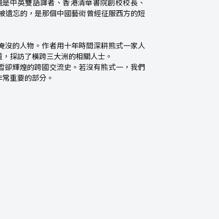
還是中英雙語譯者、香港清華書院創校校長、
起被遺忘的，是那個中國藝術曾經征服西方的短
淹沒的人物。作者用十年時間深耕熊式一家人
道，採訪了橫跨三大洲的相關人士。
暫卻輝煌的跨國交流史。若沒有熊式一，我們
非常重要的部分。