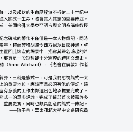
跡，以及起伏的生命歷程無不折射二十世紀中
進入熊式一生命，體會其人其志的重要傳述。
威，美國哈佛大學東亞語言與文明系講座教授
紀念碑式的著作不僅僅是一本人物傳記，同時
。當年，梅蘭芳和胡蝶令西方觀眾目眩神迷，卓
主置回此恢宏的場景中，描寫其聲名鵲起的片
，那真是一段短暫卻十分輝煌的跨國交流史。
（Anne Witchard），《老舍在倫敦》作者
是蔣彜，三就是熊式一。可是我們忽視熊式一太
上的重要地位，應該而且必須有他的傳記。這
富有意義的工作由鄭達出色地承擔並完成了。
熊式一的眾多評論，完成了這部首次披露許多
重要史實，同時也頗具創意的熊式一傳記。
——陳子善，華東師範大學中文系研究員