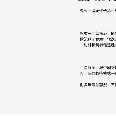
熊式一是現代華語世
熊式一才華橫溢、博
還記述了1930年
別林和黃柳霜遠赴
綜觀20世紀中國
久，我們虧待熊式一
他多年銳意窮搜，不