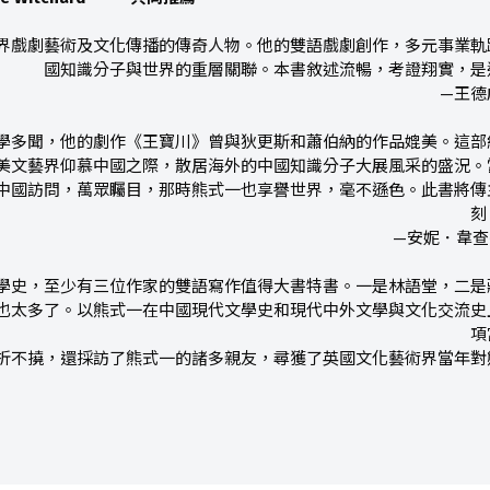
界戲劇藝術及文化傳播的傳奇人物。他的雙語戲劇創作，多元事業軌
國知識分子與世界的重層關聯。本書敘述流暢，考證翔實，是
—王德
學多聞，他的劇作《王寶川》曾與狄更斯和蕭伯納的作品媲美。這部
代歐美文藝界仰慕中國之際，散居海外的中國知識分子大展風采的盛況
中國訪問，萬眾矚目，那時熊式一也享譽世界，毫不遜色。此書將傳
刻
—安妮．韋查德
文學史，至少有三位作家的雙語寫作值得大書特書。一是林語堂，二
也太多了。以熊式一在中國現代文學史和現代中外文學與文化交流史
項
折不撓，還採訪了熊式一的諸多親友，尋獲了英國文化藝術界當年對