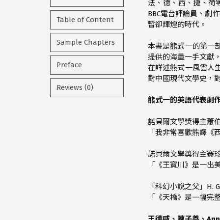
法、德、西、捷、荷
BBC電台評論員、劇
Table of Content
暫卻輝煌的時代。
Sample Chapters
本書是熊式一的第一
提供的海量一手文獻
Preface
在詳述熊式一風雲人
對中國現代文學史，
Reviews (0)
熊式一的英語代表劇
諾貝爾文學獎得主蕭伯納（
「我非常喜歡熊譯《
諾貝爾文學獎得主賽珍珠（P
「《王寶川》是一出
「科幻小說之父」H. G. 
「《天橋》是一幅完
王德威、陳子善、Anne