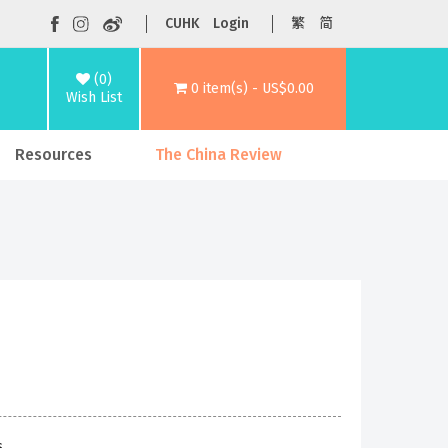
CUHK
Login
繁
简
(0)
0 item(s) - US$0.00
Wish List
Resources
The China Review
s