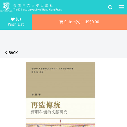
(0)
0 item(s) - US$0.00
Wish List
BACK