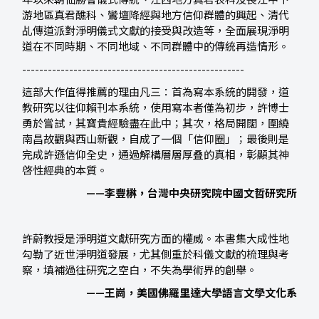
年以來朝仙勝會儀式傳統、江西地方真君表科及長江中下
游地區真君醮科、鸞壇降經與地方信仰群體的興起、清代
乩傳道派對淨明儀式文獻的接受與改造等，全面展現淨明
道在不同時期、不同地域、不同群體中的傳統再造情形。
----------------------------------------------------
這部大作值得推薦的理由凡三：首為寫本系統的開發，道
教研究以往仰賴刊本系統，使用寫本者僅為初步，許博士
勇於嘗試，其寶貴經驗盡在此中；其次，格局開闊，圍繞
南昌故觀與西山新觀，自成了一個「信仰圈」；最後則是
完成許遜信仰全史，通過解構層層厚叠的真相，彰顯其神
啓性經典的本質。
——李豐楙，台灣中央研究院中國文哲研究所
許蔚教授是淨明道文獻研究方面的權威。本書集大成性地
勾勒了近世淨明道發展，尤其側重於科儀文獻的梳理與考
察，填補過往研究之空白，不失為學術界的創舉。
——王崗，美國佛羅里達大學語言文學文化系