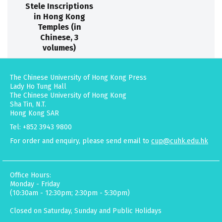
Stele Inscriptions
in Hong Kong
Temples (in
Chinese, 3
volumes)
The Chinese University of Hong Kong Press
Lady Ho Tung Hall
The Chinese University of Hong Kong
Sha Tin, N.T.
Hong Kong SAR
Tel: +852 3943 9800
For order and enquiry, please send email to
cup@cuhk.edu.hk
Office Hours:
Monday - Friday
(10:30am - 12:30pm; 2:30pm - 5:30pm)
Closed on Saturday, Sunday and Public Holidays