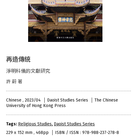
再造傳統
淨明科儀的文獻研究
許 蔚 著
Chinese , 2023/04
Daoist Studies Series
The Chinese
University of Hong Kong Press
Tags:
Religious Studies
,
Daoist Studies Series
229 x 152 mm , 468pp
ISBN / ISSN : 978-988-237-278-8