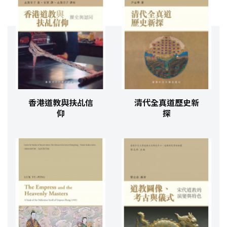
香港道教與扶乩信
清代全真道歷史新
仰
探