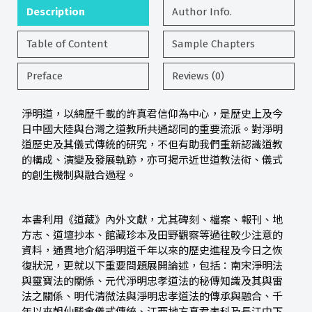
Description
Author Info.
Table of Content
Sample Chapters
Preface
Reviews (0)
淨明道，以綿歷千載的許真君信仰為中心，是歷史上及今
日中國大陸與台灣之道教所共通認同的重要流派。對淨明
道歷史及其儀式傳統的研究，不但有助我們重新認識道教
的構成、演變及發展軌跡，亦可揭示近世道教法術、儀式
的創生機制與融合過程。
本書利用《道藏》內外文獻，尤其碑刻、檔案、報刊、地
方志、道壇抄本、館藏珍本及田野觀察等過往較少注意的
資料，通貫地介紹淨明道千年以來的歷史進程及今日之恢
復狀況，更就以下重要問題展開論述，包括：南宋淨明法
與靈寶法的關係、元代淨明忠孝道法的秘傳知識及其與雷
法之關係、明代清微法與淨明忠孝道法的傳承與融合、千