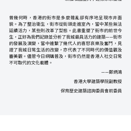
曾幾何時，香港的街市是多麼雜亂卻有序地呈現巿井面
貌。為了整治衛生，街市從街頭走進室內，當中某些無法
延續活力，某些則改革了型態。此書重塑了街市的前世今
生，正好為我們記錄並分析了我城最具活力的建築——街市
的發展及演變，當中連繫了幾代人的喜怒哀樂及奮鬥，見
證了我城日常生活的改變，亦代表了不同時代的價值觀及
審美觀。儘管今日網購普及，街市仍然是香港人社交日常
不可取代的文化載體。
——鄭炳鴻
香港大學建築學院副教授
保育歷史建築諮詢委員會前委員