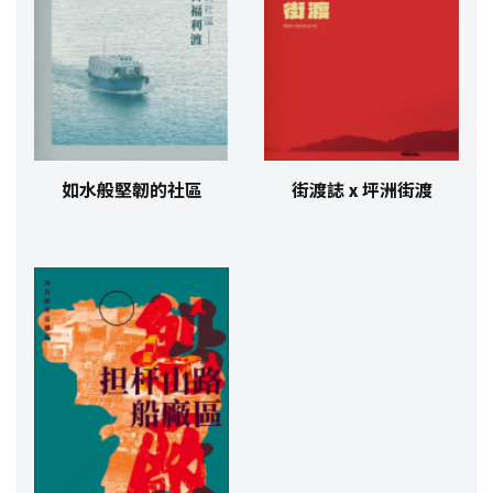
如水般堅韌的社區
街渡誌 x 坪洲街渡