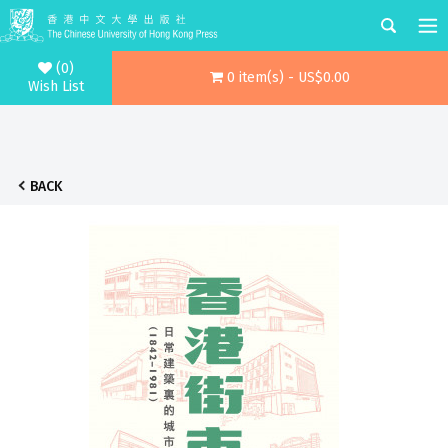
(0)
0 item(s) - US$0.00
Wish List
BACK