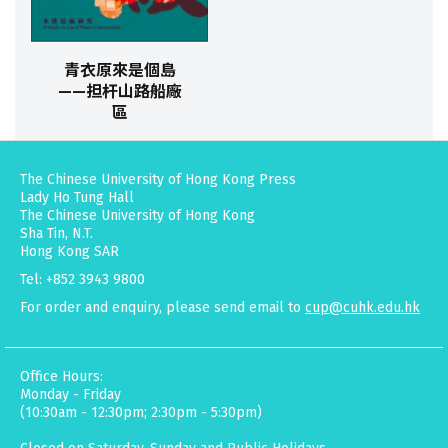
青衣原來是個島
——担杆山路船廠
區
The Chinese University of Hong Kong Press
Lady Ho Tung Hall
The Chinese University of Hong Kong
Sha Tin, N.T.
Hong Kong SAR
Tel: +852 3943 9800
For order and enquiry, please send email to
cup@cuhk.edu.hk
Office Hours:
Monday - Friday
(10:30am - 12:30pm; 2:30pm - 5:30pm)