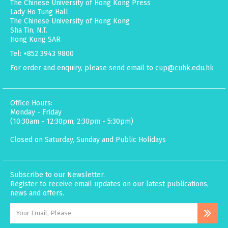
The Chinese University of Hong Kong Press
Lady Ho Tung Hall
The Chinese University of Hong Kong
Sha Tin, N.T.
Hong Kong SAR
Tel: +852 3943 9800
For order and enquiry, please send email to
cup@cuhk.edu.hk
Office Hours:
Monday - Friday
(10:30am - 12:30pm; 2:30pm - 5:30pm)
Closed on Saturday, Sunday and Public Holidays
Subscribe to our Newsletter.
Register to receive email updates on our latest publications,
news and offers.