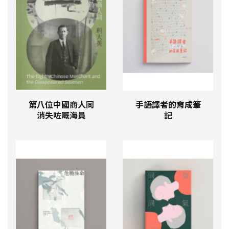
第八位中國商人同
手語譯者的育成筆
消失咗嘅海員
記