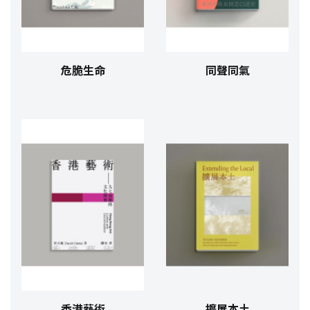
危脆生命
同聲同氣
香港藝術
擴展本土