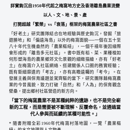
詳實鉤沉自
1950
年代起之梅窩地方史及香港離島農業流變
以人、文、地、景、產
打開超越「繁榮」
vs
「衰落」框架的梅窩農業社區之書
「好老土」研究團隊結合在地經驗與歷史鉤沉，發掘「旅
遊勝地」和「偏遠海島」以外的梅窩面貌
──
一個在五十至
八十年代生機盎然的「農業樞紐」，一個千禧年後因緣際
會形成的「離島多元社區」。書中既有稻、菜、果種植如
何形塑海島的農業鄉郊文化景觀的細緻描繪，亦有「好老
土」在梅窩介入社區網絡、搭建關係人口圈的務實經驗；
既有鉅細靡遺的「考古」，亦有高瞻遠矚的「考今」。在
發展主義與保育議題並駕齊驅的當下，研究團隊藉梅窩農
業的今昔風貌，致力打破「自然」和「人為」的保育觀念
壁壘，提出鄉村社區營造的新方向。
「當下的梅窩農業不是某種純粹的遺跡，也不是完全嶄
新的工程，而是需要被不斷理解、反覆命名，並通過當
代人參與而延續的某種可能性。」
*
隨書附贈全彩
1960
年代梅窩村落地圖，一覽「農業樞
紐」的水文地理與人文物產