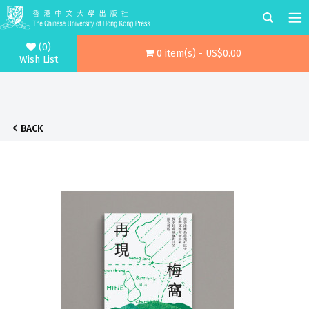
(0)
0 item(s) - US$0.00
Wish List
BACK