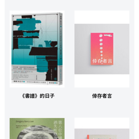
《書譜》的日子
倖存者言