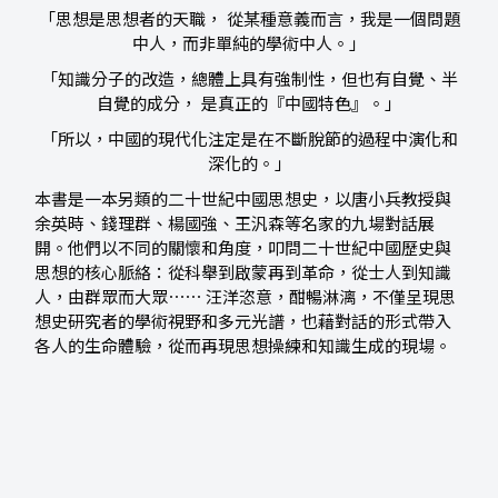
「思想是思想者的天職， 從某種意義而言，我是一個問題
中人，而非單純的學術中人。」
「知識分子的改造，總體上具有強制性，但也有自覺、半
自覺的成分， 是真正的『中國特色』。」
「所以，中國的現代化注定是在不斷脫節的過程中演化和
深化的。」
本書是一本另類的二十世紀中國思想史，以唐小兵教授與
余英時、錢理群、楊國強、王汎森等名家的九場對話展
開。他們以不同的關懷和角度，叩問二十世紀中國歷史與
思想的核心脈絡：從科舉到啟蒙再到革命，從士人到知識
人，由群眾而大眾⋯⋯ 汪洋恣意，酣暢淋漓，不僅呈現思
想史研究者的學術視野和多元光譜，也藉對話的形式帶入
各人的生命體驗，從而再現思想操練和知識生成的現場。