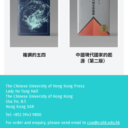
複調的五四
中國現代國家的起
源（第二版）
The Chinese University of Hong Kong Press
Lady Ho Tung Hall
The Chinese University of Hong Kong
Sha Tin, N.T.
Hong Kong SAR
Tel: +852 3943 9800
For order and enquiry, please send email to
cup@cuhk.edu.hk