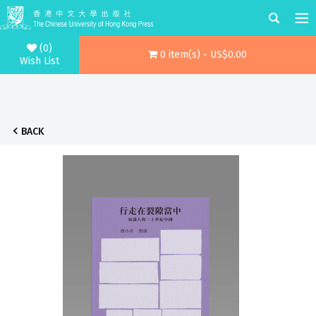
(0)
0 item(s) - US$0.00
Wish List
BACK