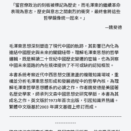
「當官僚政治的刻板被標記為歷史，而毛澤東的繼續革命
表現為意志，歷史與意志之間劇烈的衝突，最終會將這些
哲學鏡像統一起來。」
—魏斐德
毛澤東思想深刻塑造了現代中國的軌跡，其影響已內化為
連結中國歷史與未來的關鍵紐帶。理解毛澤東思想的哲學
邏輯，既是解讀二十世紀中國歷史變遷的密鑰，也為洞察
中國未來道路的內在規律提供了不可或缺的認知框架。
本書系統考察近代中西思想交匯激盪的複雜知識場域，重
構並分析毛澤東思想形成和發展過程中的哲學內核，為理
解毛澤東哲學思想體系的必讀之作。作者魏斐德是美國著
名歷史學家，師承列文森中國思想史研究學脈，本書為其
成名之作。英文版於1973年首次出版，引起知識界熱議。
繁體中文版基於2003 年譯文基礎上修訂而成。
----------------------------------------------------------------
------------