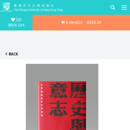
(0)
0 item(s) - US$0.00
Wish List
BACK