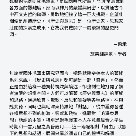
魏斐德決定研究毛澤東，是回應時代所需， 他非常意識到
各方面的艱難度，然而以非凡的嚴謹與周密，以貫通古今
中西文史哲的磅礴，勇敢地迎接了這一巨大挑戰。企望壯
闊便是創造歷史，《歷史與意志》是一位歷史家、思想家
壯闊的探索之成果，它為我們啟開了一扇緊鎖的歷史門
洞。
—梁禾
旅美翻譯家、學者
無論就國外毛澤東研究界而言，還是就魏斐德本人的著述
系列來說，《歷史與意志》都可謂是一部「奇書」。然而
正是由於這樣一種獨特視域與論述，卻強制性地打開了讀
者無限的想像空間。人們可以隨著《歷史與意志》的筆觸
和思路，通過欣賞、驚歎、反思和質疑等各種路徑，在與
魏斐德，同時也與毛澤東持續地「對話」，從中獲得各種
各樣意想不到的刺激、靈感和啟迪，進而對「毛澤東思
想」話語的本質，特別是對毛澤東本人在意氣風發之學生
時期和一言九鼎之黃昏歲月——這一兩端相對「自由」狀態
下的思想和話語，展開只屬於讀者自己的體悟和解讀。