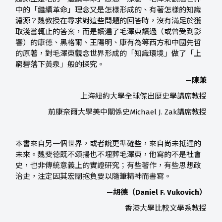
中的「繼續革命」理念又是怎樣形成的、有著怎樣的知識
淵源？魏教授在尋求對這些問題的回答時，沒有滿足於獲
取淺嘗輒止的答案，而是讀遍了毛澤東讀過（或曾受到影
響）的康德、黑格爾、王陽明、康有為等西方和中國先哲
的原著，對毛澤東觀念世界形成的「知識環境」做了「上
窮碧落下黃泉」般的探究。
—陳兼
上海紐約大學全球傑出歷史學講席教授
前康奈爾大學美中關係史Michael J. Zak講席教授
本書來自另一個世界，或者說更準確些，來自尚未抵達的
未來。魏斐德既不頌揚也不埋葬毛澤東，他寫的不是社會
史，也非傳統意義上的實證研究；有些著作，有些思想政
治史，注定因其宏闊抱負要以隨筆精神而書寫。
—胡德（Daniel F. Vukovich）
香港大學比較文學系教授