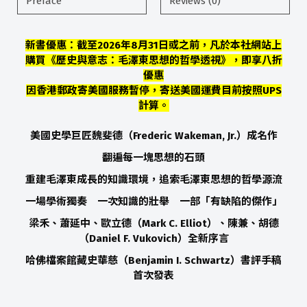
Preface
Reviews (0)
新書優惠：截至2026年8月31日或之前，凡於本社網站上
購買《歷史與意志：毛澤東思想的哲學透視》，即享八折
優惠
因香港郵政寄美國服務暫停，寄送美國運費目前按照UPS
計算。
美國史學巨匠魏斐德
（
Frederic Wakeman, Jr.
）
成名作
翻遍每一塊思想的石頭
重建毛澤東成長的知識環境，追索毛澤東思想的哲學源流
一場學術獨奏 一次知識的壯舉 一部「有缺陷的傑作」
梁禾、蕭延中、歐立德
（
Mark C. Elliot
）
、陳兼、胡德
（
Daniel F. Vukovich
）
全新序言
哈佛檔案館藏史華慈（Benjamin I. Schwartz）書評手稿
首次發表