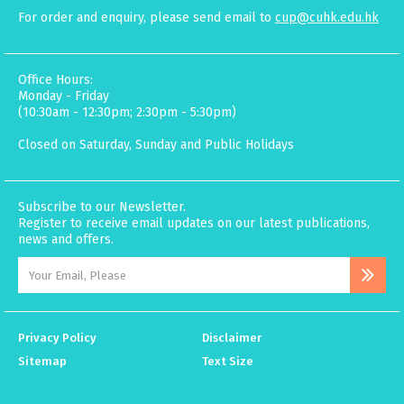
For order and enquiry, please send email to
cup@cuhk.edu.hk
Office Hours:
Monday - Friday
(10:30am - 12:30pm; 2:30pm - 5:30pm)
Closed on Saturday, Sunday and Public Holidays
Subscribe to our Newsletter.
Register to receive email updates on our latest publications,
news and offers.
Privacy Policy
Disclaimer
Sitemap
Text Size