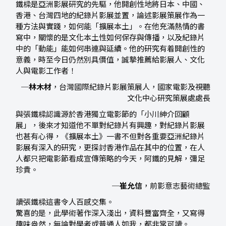
鐵樑是亞洲影展研究的先驅，他開創性地將日本、中國、
香港、台灣四地的紀錄片影展並置，論述影展策展作為一
種方法與實踐，如何能「擴展本土」。在他充滿熱情的書
寫中，關懷的是文化本土性如何保存與傳播，以及紀錄片
中的「動能」能如何串連與延續。他的研究有着開創性的
意義，時至今日仍然別具價值，誠摯推薦給影展人、文化
人與電影工作者！
─
林木材
，台灣國際紀錄片影展策展人，國家電影及視聽
文化中心研究策展處處長
與張鐵樑認識源於香港獨立電影節的「小川紳介回顧
展」，後來才知道他不單對紀錄片有興趣，對紀錄片影展
也甚有心得，《擴展本土》一書不但對各重要亞洲紀錄片
影展有深入的研究，更探討香港作品在其中的位置，在人
人都只把電影節看成宣傳策略的今天，阿鐵的見解，彌足
珍貴。
─
崔允信
，前影意志藝術總監
讀張鐵樑這書令人百感交集。
驚喜的是，此學術著作深入淺出，資料豐富齊全，又寫得
趣味盎然，無論對學者或普通人如我，都非常可讀。