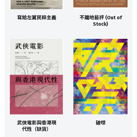
寫給左翼民粹主義
不離地藝評 (Out of
Stock)
武俠電影與香港現
破噤
代性（缺貨）