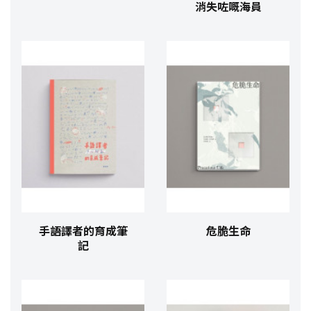
消失咗嘅海員
手語譯者的育成筆
危脆生命
記