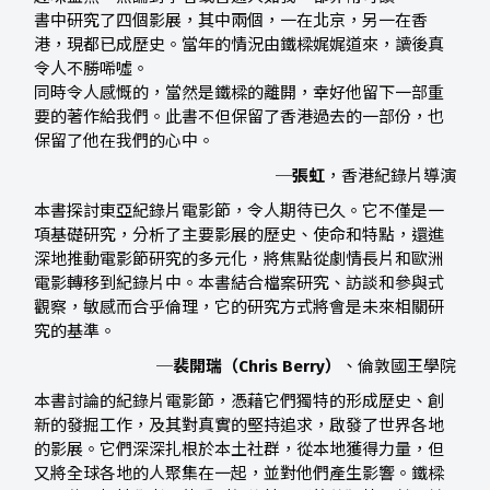
書中研究了四個影展，其中兩個，一在北京，另一在香
港，現都已成歷史。當年的情況由鐵樑娓娓道來，讀後真
令人不勝唏噓。
同時令人感慨的，當然是鐵樑的離開，幸好他留下一部重
要的著作給我們。此書不但保留了香港過去的一部份，也
保留了他在我們的心中。
─
張虹
，香港紀錄片導演
本書探討東亞紀錄片電影節，令人期待已久。它不僅是一
項基礎研究，分析了主要影展的歷史、使命和特點，還進
深地推動電影節研究的多元化，將焦點從劇情長片和歐洲
電影轉移到紀錄片中。本書結合檔案研究、訪談和參與式
觀察，敏感而合乎倫理，它的研究方式將會是未來相關研
究的基準。
─
裴開瑞（Chris Berry）
、倫敦國王學院
本書討論的紀錄片電影節，憑藉它們獨特的形成歷史、創
新的發掘工作，及其對真實的堅持追求，啟發了世界各地
的影展。它們深深扎根於本土社群，從本地獲得力量，但
又將全球各地的人聚集在一起，並對他們產生影響。鐵樑