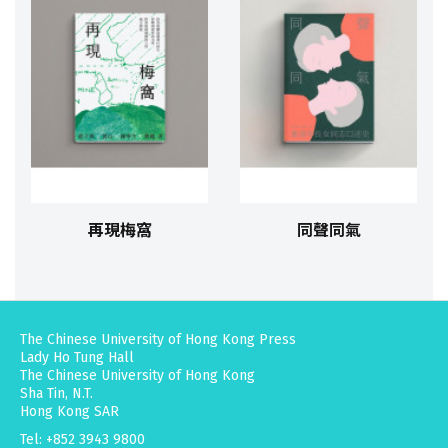
再現梅窩
同聲同氣
The Chinese University of Hong Kong Press
Lady Ho Tung Hall
The Chinese University of Hong Kong
Sha Tin, N.T.
Hong Kong SAR
Tel: +852 3943 9800