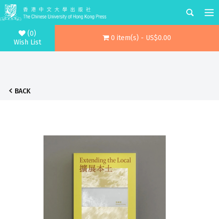
(0)
0 item(s) - US$0.00
Wish List
BACK