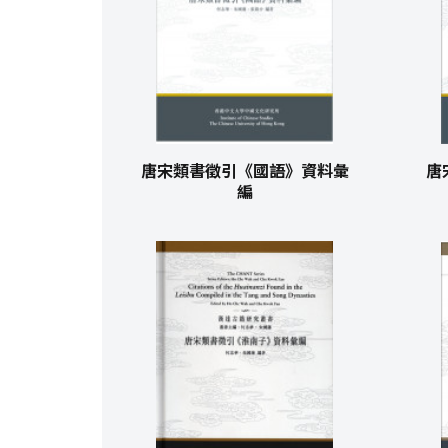
唐宋類書徵引《國語》資料彙
唐
編