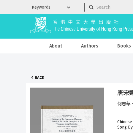
About
Authors
Books
BACK
唐宋
何志華
Chinese
Song Dy