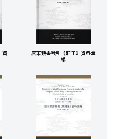
》資
唐宋類書徵引《莊子》資料彙
編