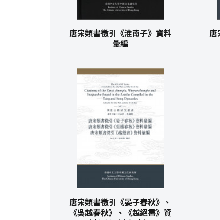
唐宋類書徵引《淮南子》資料
唐
彙編
唐宋類書徵引《晏子春秋》、
《吳越春秋》、《越絕書》資