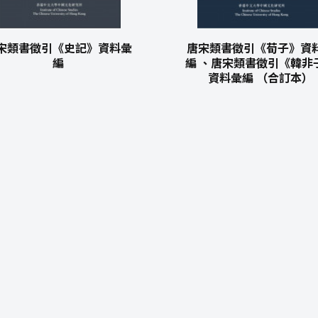
宋類書徵引《史記》資料彙
唐宋類書徵引《荀子》資
編
編 、唐宋類書徵引《韓非
資料彙編 （合訂本）