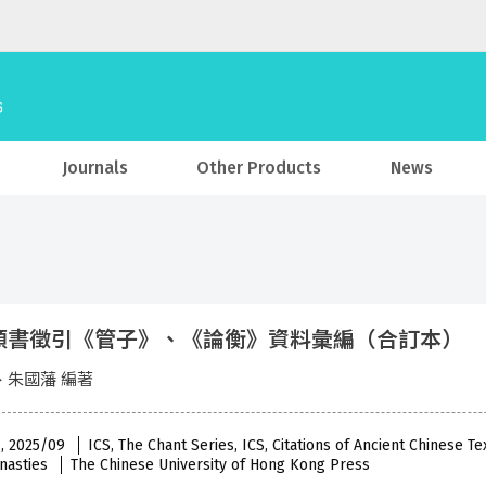
Journals
Other Products
News
類書徵引《管子》、《論衡》資料彙編（合訂本）
、朱國藩 編著
 , 2025/09
ICS, The Chant Series, ICS, Citations of Ancient Chinese T
nasties
The Chinese University of Hong Kong Press