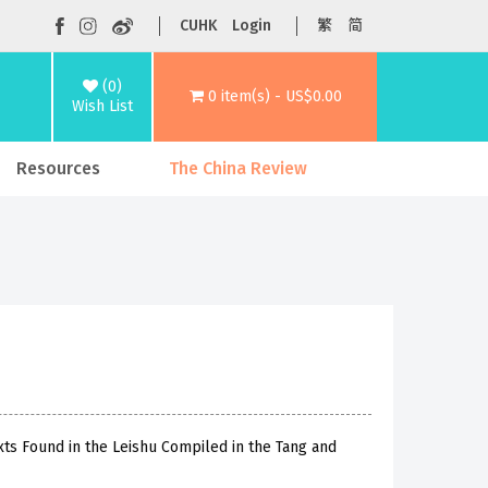
CUHK
Login
繁
简
(0)
0 item(s) - US$0.00
Wish List
Resources
The China Review
exts Found in the Leishu Compiled in the Tang and