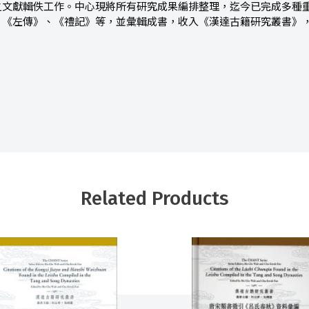
之文獻輯佚工作。中心現將所有研究成果編排整理，迄今已完成多種
、《左傳》、《禮記》等，並彙輯成書，收入《漢達古籍研究叢書》
Related Products