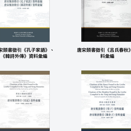
宋類書徵引《孔子家語》、
唐宋類書徵引《呂氏春秋
《韓詩外傳》資料彙編
料彙編