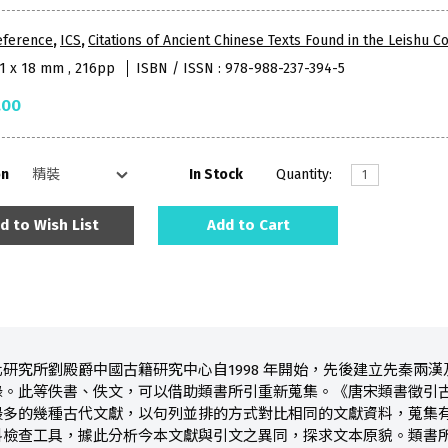
eference
,
ICS
,
Citations of Ancient Chinese Texts Found in the Leishu 
91 x 18 mm , 216pp
ISBN / ISSN : 978-988-237-394-5
.00
on
In Stock
Quantity:
d to Wish List
Add to Cart
研究所劉殿爵中國古籍研究中心自1998 年開始，先後建立先秦兩
錄。此等佚書、佚文，可以借助類書所引重新蒐集。《唐宋類書徵引
最多的幾種古代文獻，以句列並排的方式對比相同的文獻資料，蒐集
料檢查工具，據此分析今本文獻與引文之異同，探求文本原貌。類書