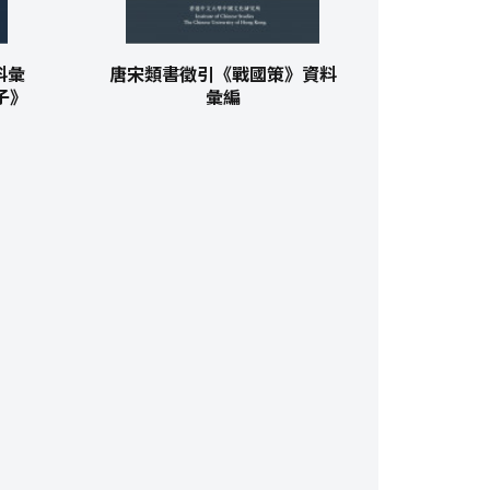
料彙
唐宋類書徵引《戰國策》資料
子》
彙編