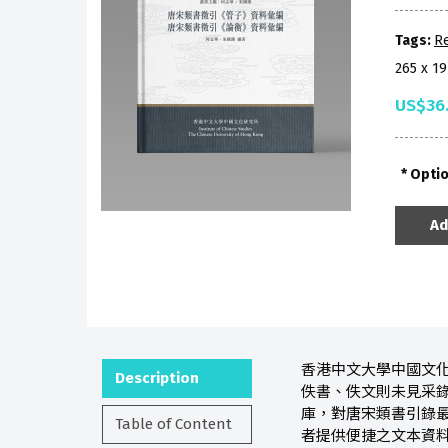
Tags:
R
265 x 1
US$36
Opti
Ad
香港中文大學中國文化
Description
佚書、佚文則未見采
庫，對唐宋類書引錄
Table of Content
者提供便捷之文本資