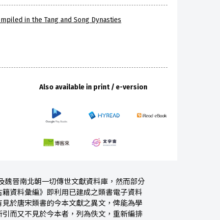
Compiled in the Tang and Song Dynasties
Also available in print / e-version
漢及魏晉南北朝一切傳世文獻資料庫，然而部分
古籍資料彙編》即利用已建成之類書電子資料
有見於唐宋類書的今本文獻之異文，俾能為學
所引而又不見於今本者，列為佚文，重新編排