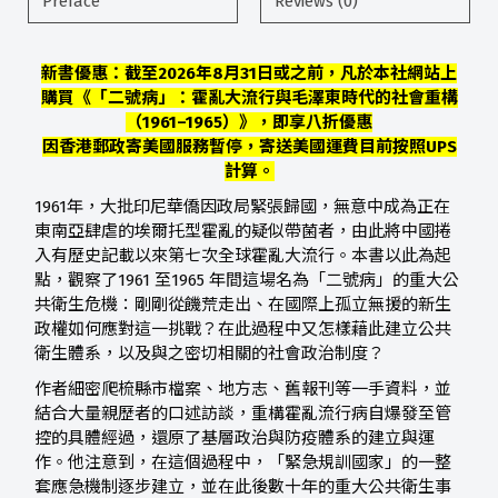
Preface
Reviews (0)
新書優惠：截至2026年8月31日或之前，凡於本社網站上
購買《「二號病」：
霍亂大流行與毛澤東時代的社會重構
（1961–1965）》，即享八折優惠
因香港郵政寄美國服務暫停，寄送美國運費目前按照UPS
計算。
1961年，大批印尼華僑因政局緊張歸國，無意中成為正在
東南亞肆虐的埃爾托型霍亂的疑似帶菌者，由此將中國捲
入有歷史記載以來第七次全球霍亂大流行。本書以此為起
點，觀察了1961 至1965 年間這場名為「二號病」的重大公
共衛生危機：剛剛從饑荒走出、在國際上孤立無援的新生
政權如何應對這一挑戰？在此過程中又怎樣藉此建立公共
衛生體系，以及與之密切相關的社會政治制度？
作者細密爬梳縣市檔案、地方志、舊報刊等一手資料，並
結合大量親歷者的口述訪談，重構霍亂流行病自爆發至管
控的具體經過，還原了基層政治與防疫體系的建立與運
作。他注意到，在這個過程中，「緊急規訓國家」的一整
套應急機制逐步建立，並在此後數十年的重大公共衛生事