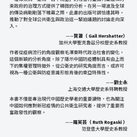
束政府的治理方式提供了精微的分析。在另一場波及全球
的傳染病剛剛落下帷幕之際，此書的出版可謂恰逢其時，
推動了對全球公共衛生與政治這一緊迫議題的討論走向深
入。
——
賀蕭（ Gail Hershatter）
加州大學聖克魯茲分校歷史系教授
作者從疫病流行的角度觀察毛澤東時代政治社會的變化，
這個新穎的分析角度，除了隱示中國防疫體制具有由上而
下的集權管理特徵外，從公衛史的研究角度而言，或許可
視為一種公衛與防疫意識形態背後的東亞特殊性。
——
劉士永
上海交通大學歷史系特聘教授
本書不僅是專治現代中國歷史學者的重要讀物，也為關注
中國如何應對新冠疫情的公共衛生研究者，提供了重要而
富啟發性的觀察。
——
羅芙芸（ Ruth Rogaski ）
范登堡大學歷史系教授