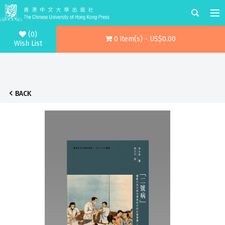
(0)
0 item(s) - US$0.00
Wish List
BACK