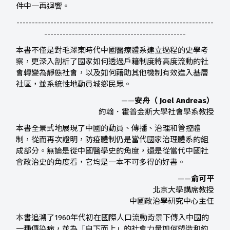
件中一再迴響。
----------------------------------------------------------------
----------------------------------------------
本書不僅是對毛澤東時代中國醫療體系建立過程的史學考
察，更深入剖析了國家如何透過戶籍制度將高度流動的社
會轉變為靜態社會，以及如何藉助其他機制有效進入基層
社區，並系統性地動員城鄉民眾。
——
安舟（ Joel Andreas）
約翰．霍普金斯大學社會學系教授
本書全景式地展現了中國的動員、傳播、治理和管控體
制，從而再次證明，防疫體制仍是當代國家治理體系的組
成部分。無論是從中國醫學史的角度，還是從當代中國社
會政治史的角度看，它均是一本不可多得的好書。
——
俞可平
北京大學講席教授
中國政治學研究中心主任
本書追溯了1960年代初在國際人口流動背景下傳入中國的
一種傳染病，並為「自下而上」的社會力量如何塑造和約