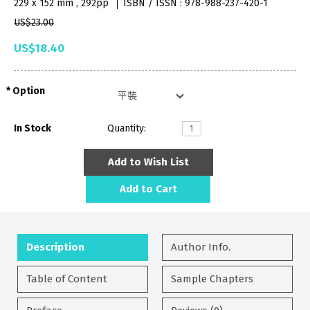
229 x 152 mm , 292pp
ISBN / ISSN : 978-988-237-420-1
US$23.00
US$18.40
Option
In Stock
Quantity:
Add to Wish List
Add to Cart
Description
Author Info.
Table of Content
Sample Chapters