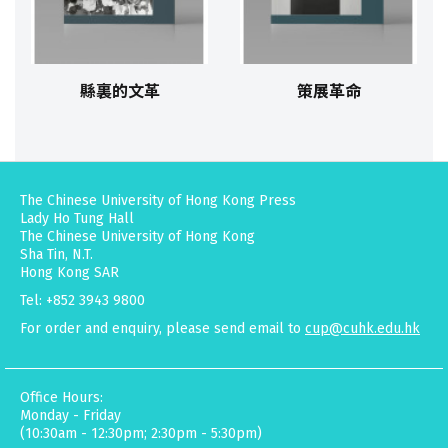
縣裏的文革
策展革命
The Chinese University of Hong Kong Press
Lady Ho Tung Hall
The Chinese University of Hong Kong
Sha Tin, N.T.
Hong Kong SAR
Tel: +852 3943 9800
For order and enquiry, please send email to
cup@cuhk.edu.hk
Office Hours:
Monday - Friday
(10:30am - 12:30pm; 2:30pm - 5:30pm)