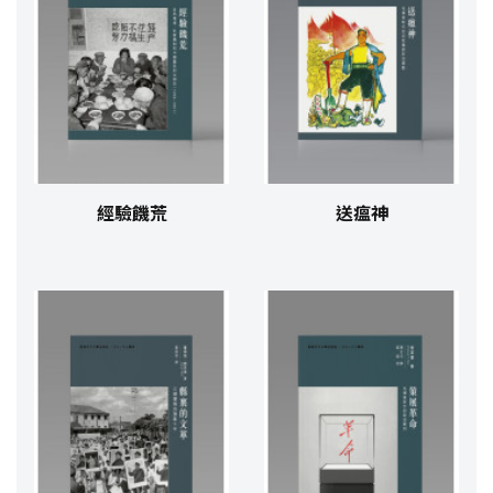
經驗饑荒
送瘟神